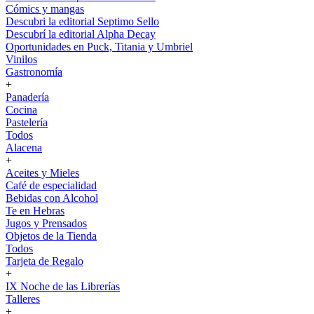
Cómics y mangas
Descubri la editorial Septimo Sello
Descubrí la editorial Alpha Decay
Oportunidades en Puck, Titania y Umbriel
Vinilos
Gastronomía
+
Panadería
Cocina
Pastelería
Todos
Alacena
+
Aceites y Mieles
Café de especialidad
Bebidas con Alcohol
Te en Hebras
Jugos y Prensados
Objetos de la Tienda
Todos
Tarjeta de Regalo
+
IX Noche de las Librerías
Talleres
+