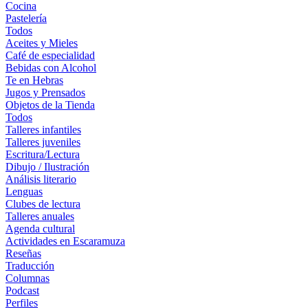
Cocina
Pastelería
Todos
Aceites y Mieles
Café de especialidad
Bebidas con Alcohol
Te en Hebras
Jugos y Prensados
Objetos de la Tienda
Todos
Talleres infantiles
Talleres juveniles
Escritura/Lectura
Dibujo / Ilustración
Análisis literario
Lenguas
Clubes de lectura
Talleres anuales
Agenda cultural
Actividades en Escaramuza
Reseñas
Traducción
Columnas
Podcast
Perfiles