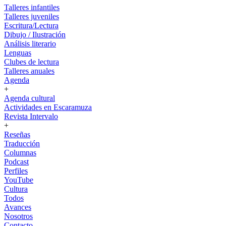
Talleres infantiles
Talleres juveniles
Escritura/Lectura
Dibujo / Ilustración
Análisis literario
Lenguas
Clubes de lectura
Talleres anuales
Agenda
+
Agenda cultural
Actividades en Escaramuza
Revista Intervalo
+
Reseñas
Traducción
Columnas
Podcast
Perfiles
YouTube
Cultura
Todos
Avances
Nosotros
Contacto