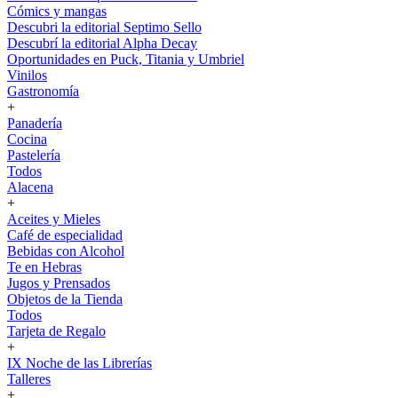
Cómics y mangas
Descubri la editorial Septimo Sello
Descubrí la editorial Alpha Decay
Oportunidades en Puck, Titania y Umbriel
Vinilos
Gastronomía
+
Panadería
Cocina
Pastelería
Todos
Alacena
+
Aceites y Mieles
Café de especialidad
Bebidas con Alcohol
Te en Hebras
Jugos y Prensados
Objetos de la Tienda
Todos
Tarjeta de Regalo
+
IX Noche de las Librerías
Talleres
+