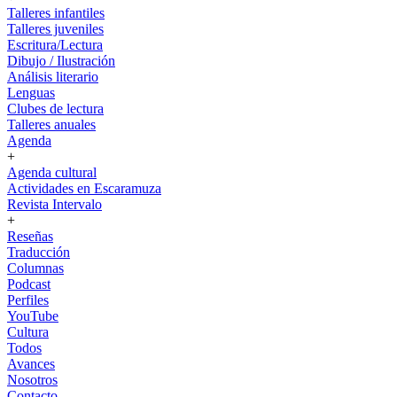
Talleres infantiles
Talleres juveniles
Escritura/Lectura
Dibujo / Ilustración
Análisis literario
Lenguas
Clubes de lectura
Talleres anuales
Agenda
+
Agenda cultural
Actividades en Escaramuza
Revista Intervalo
+
Reseñas
Traducción
Columnas
Podcast
Perfiles
YouTube
Cultura
Todos
Avances
Nosotros
Contacto