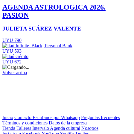
AGENDA ASTROLOGICA 2026.
PASION
JULIETA SUÁREZ VALENTE
UYU 790
UYU 593
UYU 672
Volver arriba
Inicio
Contacto
Escribinos por Whatsapp
Preguntas frecuentes
Términos y condiciones
Datos de la empresa
Tienda
Talleres
Intervalo
Agenda cultural
Nosotros
Instagram
Facebook
YouTube
Spotify
Twitter