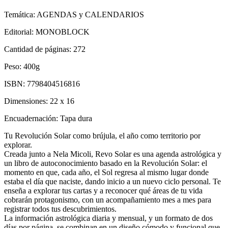
Temática:
AGENDAS y CALENDARIOS
Editorial:
MONOBLOCK
Cantidad de páginas:
272
Peso:
400g
ISBN:
7798404516816
Dimensiones:
22 x 16
Encuadernación:
Tapa dura
Tu Revolución Solar como brújula, el año como territorio por
explorar.
Creada junto a Nela Micoli, Revo Solar es una agenda astrológica y
un libro de autoconocimiento basado en la Revolución Solar: el
momento en que, cada año, el Sol regresa al mismo lugar donde
estaba el día que naciste, dando inicio a un nuevo ciclo personal. Te
enseña a explorar tus cartas y a reconocer qué áreas de tu vida
cobrarán protagonismo, con un acompañamiento mes a mes para
registrar todos tus descubrimientos.
La información astrológica diaria y mensual, y un formato de dos
días por página, se combinan en un diseño cómodo y funcional que