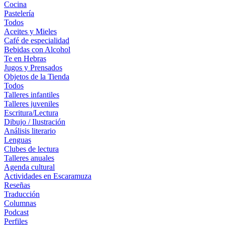
Cocina
Pastelería
Todos
Aceites y Mieles
Café de especialidad
Bebidas con Alcohol
Te en Hebras
Jugos y Prensados
Objetos de la Tienda
Todos
Talleres infantiles
Talleres juveniles
Escritura/Lectura
Dibujo / Ilustración
Análisis literario
Lenguas
Clubes de lectura
Talleres anuales
Agenda cultural
Actividades en Escaramuza
Reseñas
Traducción
Columnas
Podcast
Perfiles