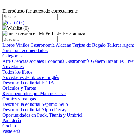
El producto fue agregado correctamente
(
0
)
(
0
)
Libros
Vinilos
Gastronomía
Alacena
Tarjeta de Regalo
Talleres
Agen
Nuestros recomendados
Categorías
Arte
Ciencias sociales
Economía
Gastronomía
Género
Infantiles
Juve
Novedades
Todos los libros
Novedades de libros en inglés
Descubrí la editorial FERA
Oráculos y Tarots
Recomendados por Marcos Casas
Cómics y mangas
Descubri la editorial Septimo Sello
Descubrí la editorial Alpha Decay
Oportunidades en Puck, Titania y Umbriel
Panadería
Cocina
Pastelería