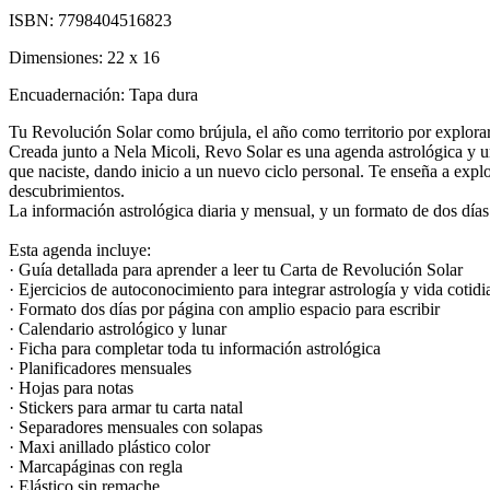
ISBN:
7798404516823
Dimensiones:
22 x 16
Encuadernación:
Tapa dura
Tu Revolución Solar como brújula, el año como territorio por explorar
Creada junto a Nela Micoli, Revo Solar es una agenda astrológica y u
que naciste, dando inicio a un nuevo ciclo personal. Te enseña a expl
descubrimientos.
La información astrológica diaria y mensual, y un formato de dos dí
Esta agenda incluye:
· Guía detallada para aprender a leer tu Carta de Revolución Solar
· Ejercicios de autoconocimiento para integrar astrología y vida cotidi
· Formato dos días por página con amplio espacio para escribir
· Calendario astrológico y lunar
· Ficha para completar toda tu información astrológica
· Planificadores mensuales
· Hojas para notas
· Stickers para armar tu carta natal
· Separadores mensuales con solapas
· Maxi anillado plástico color
· Marcapáginas con regla
· Elástico sin remache