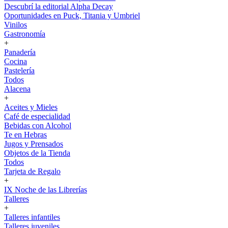
Descubrí la editorial Alpha Decay
Oportunidades en Puck, Titania y Umbriel
Vinilos
Gastronomía
+
Panadería
Cocina
Pastelería
Todos
Alacena
+
Aceites y Mieles
Café de especialidad
Bebidas con Alcohol
Te en Hebras
Jugos y Prensados
Objetos de la Tienda
Todos
Tarjeta de Regalo
+
IX Noche de las Librerías
Talleres
+
Talleres infantiles
Talleres juveniles