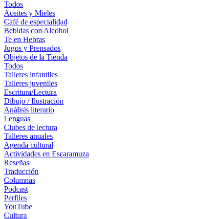
Todos
Aceites y Mieles
Café de especialidad
Bebidas con Alcohol
Te en Hebras
Jugos y Prensados
Objetos de la Tienda
Todos
Talleres infantiles
Talleres juveniles
Escritura/Lectura
Dibujo / Ilustración
Análisis literario
Lenguas
Clubes de lectura
Talleres anuales
Agenda cultural
Actividades en Escaramuza
Reseñas
Traducción
Columnas
Podcast
Perfiles
YouTube
Cultura