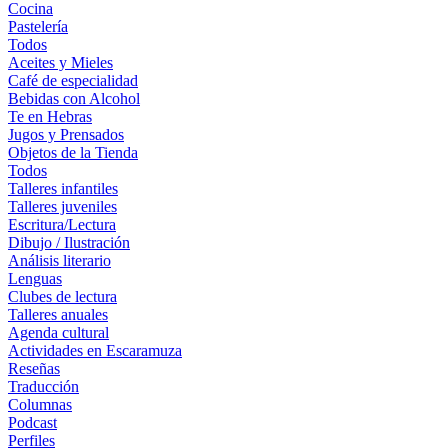
Cocina
Pastelería
Todos
Aceites y Mieles
Café de especialidad
Bebidas con Alcohol
Te en Hebras
Jugos y Prensados
Objetos de la Tienda
Todos
Talleres infantiles
Talleres juveniles
Escritura/Lectura
Dibujo / Ilustración
Análisis literario
Lenguas
Clubes de lectura
Talleres anuales
Agenda cultural
Actividades en Escaramuza
Reseñas
Traducción
Columnas
Podcast
Perfiles