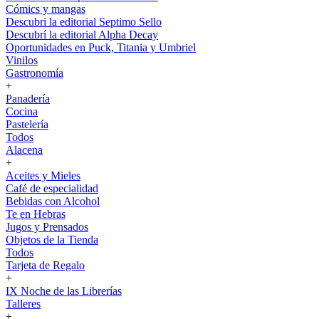
Cómics y mangas
Descubri la editorial Septimo Sello
Descubrí la editorial Alpha Decay
Oportunidades en Puck, Titania y Umbriel
Vinilos
Gastronomía
+
Panadería
Cocina
Pastelería
Todos
Alacena
+
Aceites y Mieles
Café de especialidad
Bebidas con Alcohol
Te en Hebras
Jugos y Prensados
Objetos de la Tienda
Todos
Tarjeta de Regalo
+
IX Noche de las Librerías
Talleres
+