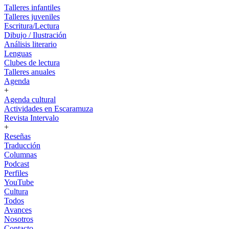
Talleres infantiles
Talleres juveniles
Escritura/Lectura
Dibujo / Ilustración
Análisis literario
Lenguas
Clubes de lectura
Talleres anuales
Agenda
+
Agenda cultural
Actividades en Escaramuza
Revista Intervalo
+
Reseñas
Traducción
Columnas
Podcast
Perfiles
YouTube
Cultura
Todos
Avances
Nosotros
Contacto