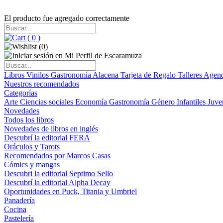
El producto fue agregado correctamente
(
0
)
(
0
)
Libros
Vinilos
Gastronomía
Alacena
Tarjeta de Regalo
Talleres
Agen
Nuestros recomendados
Categorías
Arte
Ciencias sociales
Economía
Gastronomía
Género
Infantiles
Juve
Novedades
Todos los libros
Novedades de libros en inglés
Descubrí la editorial FERA
Oráculos y Tarots
Recomendados por Marcos Casas
Cómics y mangas
Descubri la editorial Septimo Sello
Descubrí la editorial Alpha Decay
Oportunidades en Puck, Titania y Umbriel
Panadería
Cocina
Pastelería