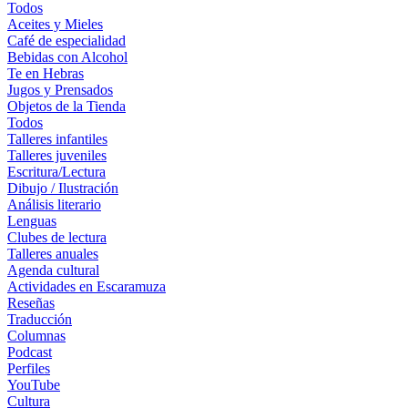
Todos
Aceites y Mieles
Café de especialidad
Bebidas con Alcohol
Te en Hebras
Jugos y Prensados
Objetos de la Tienda
Todos
Talleres infantiles
Talleres juveniles
Escritura/Lectura
Dibujo / Ilustración
Análisis literario
Lenguas
Clubes de lectura
Talleres anuales
Agenda cultural
Actividades en Escaramuza
Reseñas
Traducción
Columnas
Podcast
Perfiles
YouTube
Cultura