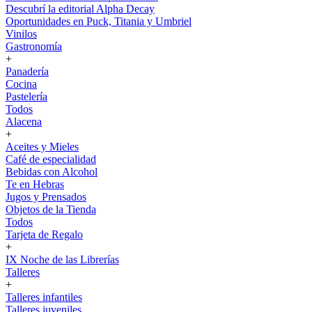
Descubrí la editorial Alpha Decay
Oportunidades en Puck, Titania y Umbriel
Vinilos
Gastronomía
+
Panadería
Cocina
Pastelería
Todos
Alacena
+
Aceites y Mieles
Café de especialidad
Bebidas con Alcohol
Te en Hebras
Jugos y Prensados
Objetos de la Tienda
Todos
Tarjeta de Regalo
+
IX Noche de las Librerías
Talleres
+
Talleres infantiles
Talleres juveniles