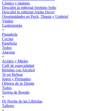
Cómics y mangas
Descubri la editorial Septimo Sello
Descubrí la editorial Alpha Decay
Oportunidades en Puck, Titania y Umbriel
Vinilos
Gastronomía
+
Panadería
Cocina
Pastelería
Todos
Alacena
+
Aceites y Mieles
Café de especialidad
Bebidas con Alcohol
Te en Hebras
Jugos y Prensados
Objetos de la Tienda
Todos
Tarjeta de Regalo
+
IX Noche de las Librerías
Talleres
+