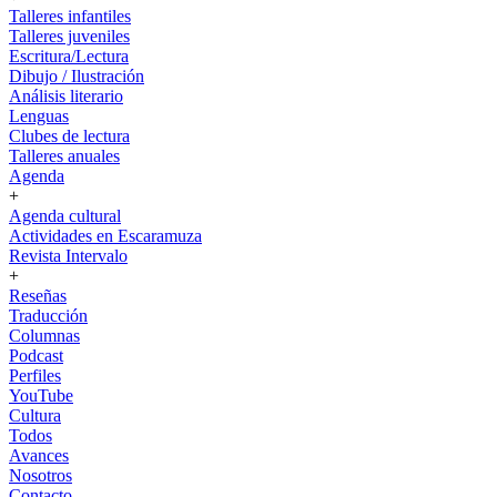
Talleres infantiles
Talleres juveniles
Escritura/Lectura
Dibujo / Ilustración
Análisis literario
Lenguas
Clubes de lectura
Talleres anuales
Agenda
+
Agenda cultural
Actividades en Escaramuza
Revista Intervalo
+
Reseñas
Traducción
Columnas
Podcast
Perfiles
YouTube
Cultura
Todos
Avances
Nosotros
Contacto