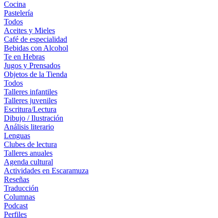
Cocina
Pastelería
Todos
Aceites y Mieles
Café de especialidad
Bebidas con Alcohol
Te en Hebras
Jugos y Prensados
Objetos de la Tienda
Todos
Talleres infantiles
Talleres juveniles
Escritura/Lectura
Dibujo / Ilustración
Análisis literario
Lenguas
Clubes de lectura
Talleres anuales
Agenda cultural
Actividades en Escaramuza
Reseñas
Traducción
Columnas
Podcast
Perfiles