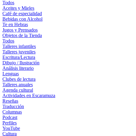
Todos
Aceites y Mieles
Café de especialidad
Bebidas con Alcohol
Te en Hebras
Jugos y Prensados
Objetos de la Tienda
Todos
Talleres infantiles
Talleres juveniles
Escritura/Lectura
Dibujo / Ilustración
Análisis literario
Lenguas
Clubes de lectura
Talleres anuales
Agenda cultural
Actividades en Escaramuza
Reseñas
Traducción
Columnas
Podcast
Perfiles
YouTube
Cultura