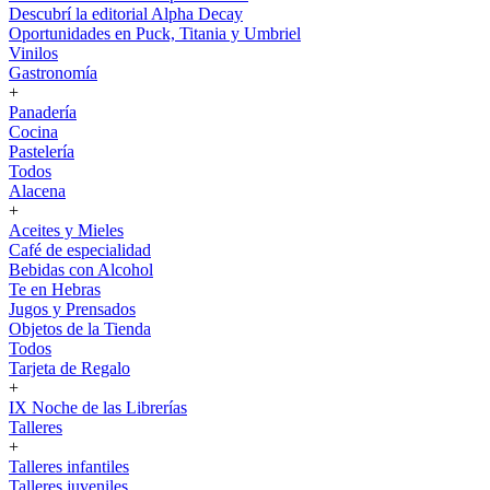
Descubrí la editorial Alpha Decay
Oportunidades en Puck, Titania y Umbriel
Vinilos
Gastronomía
+
Panadería
Cocina
Pastelería
Todos
Alacena
+
Aceites y Mieles
Café de especialidad
Bebidas con Alcohol
Te en Hebras
Jugos y Prensados
Objetos de la Tienda
Todos
Tarjeta de Regalo
+
IX Noche de las Librerías
Talleres
+
Talleres infantiles
Talleres juveniles