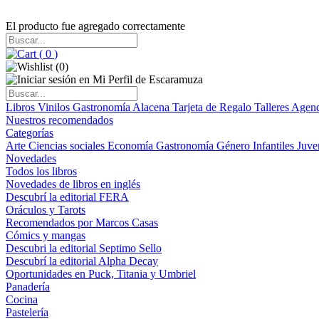
El producto fue agregado correctamente
(
0
)
(
0
)
Libros
Vinilos
Gastronomía
Alacena
Tarjeta de Regalo
Talleres
Agen
Nuestros recomendados
Categorías
Arte
Ciencias sociales
Economía
Gastronomía
Género
Infantiles
Juve
Novedades
Todos los libros
Novedades de libros en inglés
Descubrí la editorial FERA
Oráculos y Tarots
Recomendados por Marcos Casas
Cómics y mangas
Descubri la editorial Septimo Sello
Descubrí la editorial Alpha Decay
Oportunidades en Puck, Titania y Umbriel
Panadería
Cocina
Pastelería