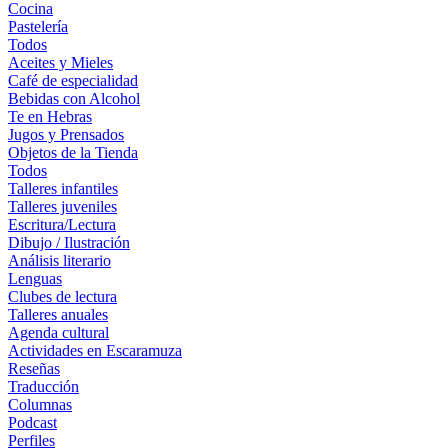
Cocina
Pastelería
Todos
Aceites y Mieles
Café de especialidad
Bebidas con Alcohol
Te en Hebras
Jugos y Prensados
Objetos de la Tienda
Todos
Talleres infantiles
Talleres juveniles
Escritura/Lectura
Dibujo / Ilustración
Análisis literario
Lenguas
Clubes de lectura
Talleres anuales
Agenda cultural
Actividades en Escaramuza
Reseñas
Traducción
Columnas
Podcast
Perfiles