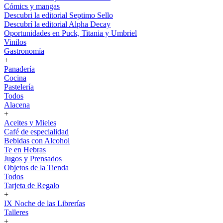
Cómics y mangas
Descubri la editorial Septimo Sello
Descubrí la editorial Alpha Decay
Oportunidades en Puck, Titania y Umbriel
Vinilos
Gastronomía
+
Panadería
Cocina
Pastelería
Todos
Alacena
+
Aceites y Mieles
Café de especialidad
Bebidas con Alcohol
Te en Hebras
Jugos y Prensados
Objetos de la Tienda
Todos
Tarjeta de Regalo
+
IX Noche de las Librerías
Talleres
+