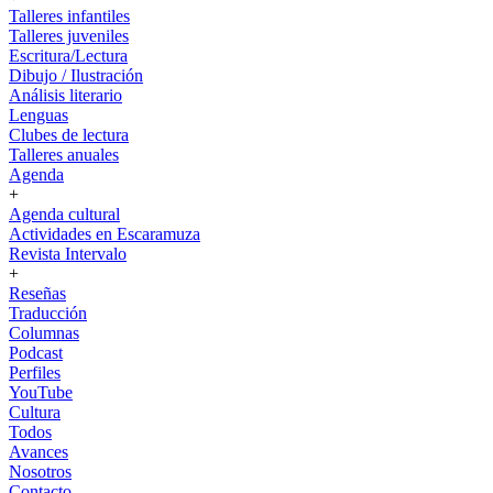
Talleres infantiles
Talleres juveniles
Escritura/Lectura
Dibujo / Ilustración
Análisis literario
Lenguas
Clubes de lectura
Talleres anuales
Agenda
+
Agenda cultural
Actividades en Escaramuza
Revista Intervalo
+
Reseñas
Traducción
Columnas
Podcast
Perfiles
YouTube
Cultura
Todos
Avances
Nosotros
Contacto