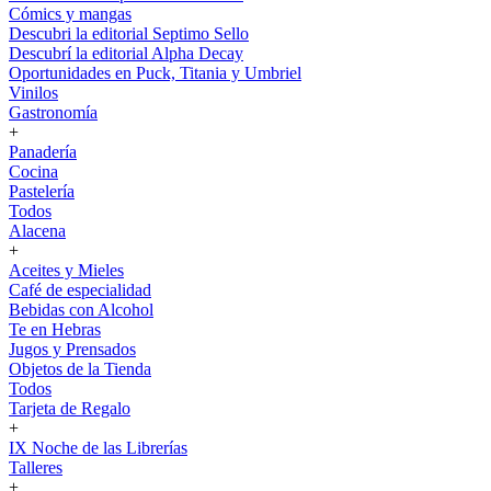
Cómics y mangas
Descubri la editorial Septimo Sello
Descubrí la editorial Alpha Decay
Oportunidades en Puck, Titania y Umbriel
Vinilos
Gastronomía
+
Panadería
Cocina
Pastelería
Todos
Alacena
+
Aceites y Mieles
Café de especialidad
Bebidas con Alcohol
Te en Hebras
Jugos y Prensados
Objetos de la Tienda
Todos
Tarjeta de Regalo
+
IX Noche de las Librerías
Talleres
+