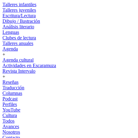
Talleres infantiles
Talleres juveniles
Escritura/Lectura
Dibujo / Ilustración
Análisis literario
Lenguas
Clubes de lectura
Talleres anuales
Agenda
+
Agenda cultural
Actividades en Escaramuza
Revista Intervalo
+
Reseñas
Traducción
Columnas
Podcast
Perfiles
YouTube
Cultura
Todos
Avances
Nosotros
Contacto