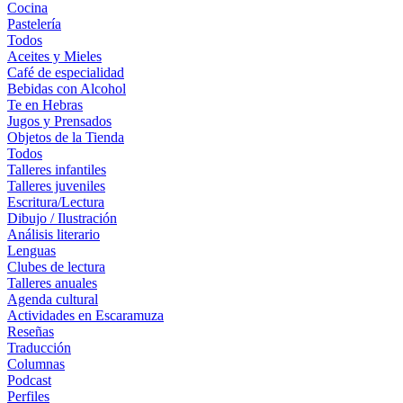
Cocina
Pastelería
Todos
Aceites y Mieles
Café de especialidad
Bebidas con Alcohol
Te en Hebras
Jugos y Prensados
Objetos de la Tienda
Todos
Talleres infantiles
Talleres juveniles
Escritura/Lectura
Dibujo / Ilustración
Análisis literario
Lenguas
Clubes de lectura
Talleres anuales
Agenda cultural
Actividades en Escaramuza
Reseñas
Traducción
Columnas
Podcast
Perfiles