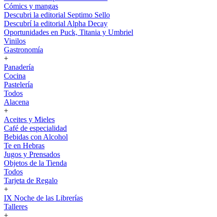
Cómics y mangas
Descubri la editorial Septimo Sello
Descubrí la editorial Alpha Decay
Oportunidades en Puck, Titania y Umbriel
Vinilos
Gastronomía
+
Panadería
Cocina
Pastelería
Todos
Alacena
+
Aceites y Mieles
Café de especialidad
Bebidas con Alcohol
Te en Hebras
Jugos y Prensados
Objetos de la Tienda
Todos
Tarjeta de Regalo
+
IX Noche de las Librerías
Talleres
+