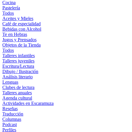
Cocina
Pastelería
Todos
Aceites y Mieles
Café de especialidad
Bebidas con Alcohol
Te en Hebras
Jugos y Prensados
Objetos de la Tienda
Todos
Talleres infantiles
Talleres juveniles
Escritura/Lectura
Dibujo / Ilustración
Análisis literario
Lenguas
Clubes de lectura
Talleres anuales
Agenda cultural
Actividades en Escaramuza
Reseñas
Traducción
Columnas
Podcast
Perfiles