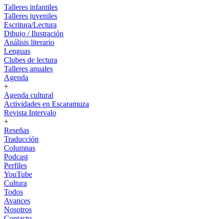
Talleres infantiles
Talleres juveniles
Escritura/Lectura
Dibujo / Ilustración
Análisis literario
Lenguas
Clubes de lectura
Talleres anuales
Agenda
+
Agenda cultural
Actividades en Escaramuza
Revista Intervalo
+
Reseñas
Traducción
Columnas
Podcast
Perfiles
YouTube
Cultura
Todos
Avances
Nosotros
Contacto