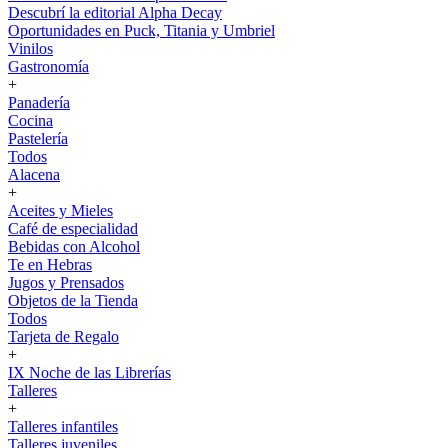
Descubrí la editorial Alpha Decay
Oportunidades en Puck, Titania y Umbriel
Vinilos
Gastronomía
+
Panadería
Cocina
Pastelería
Todos
Alacena
+
Aceites y Mieles
Café de especialidad
Bebidas con Alcohol
Te en Hebras
Jugos y Prensados
Objetos de la Tienda
Todos
Tarjeta de Regalo
+
IX Noche de las Librerías
Talleres
+
Talleres infantiles
Talleres juveniles