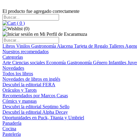
El producto fue agregado correctamente
(
0
)
(
0
)
Libros
Vinilos
Gastronomía
Alacena
Tarjeta de Regalo
Talleres
Agen
Nuestros recomendados
Categorías
Arte
Ciencias sociales
Economía
Gastronomía
Género
Infantiles
Juve
Novedades
Todos los libros
Novedades de libros en inglés
Descubrí la editorial FERA
Oráculos y Tarots
Recomendados por Marcos Casas
Cómics y mangas
Descubri la editorial Septimo Sello
Descubrí la editorial Alpha Decay
Oportunidades en Puck, Titania y Umbriel
Panadería
Cocina
Pastelería