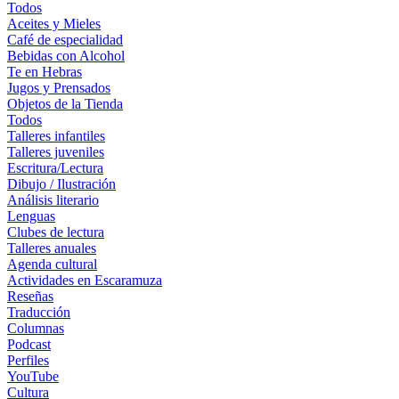
Todos
Aceites y Mieles
Café de especialidad
Bebidas con Alcohol
Te en Hebras
Jugos y Prensados
Objetos de la Tienda
Todos
Talleres infantiles
Talleres juveniles
Escritura/Lectura
Dibujo / Ilustración
Análisis literario
Lenguas
Clubes de lectura
Talleres anuales
Agenda cultural
Actividades en Escaramuza
Reseñas
Traducción
Columnas
Podcast
Perfiles
YouTube
Cultura