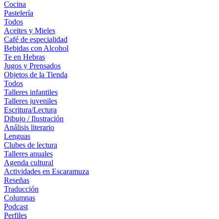
Cocina
Pastelería
Todos
Aceites y Mieles
Café de especialidad
Bebidas con Alcohol
Te en Hebras
Jugos y Prensados
Objetos de la Tienda
Todos
Talleres infantiles
Talleres juveniles
Escritura/Lectura
Dibujo / Ilustración
Análisis literario
Lenguas
Clubes de lectura
Talleres anuales
Agenda cultural
Actividades en Escaramuza
Reseñas
Traducción
Columnas
Podcast
Perfiles