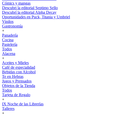
Cómics y mangas
Descubri la editorial Septimo Sello
Descubrí la editorial Alpha Decay
Oportunidades en Puck, Titania y Umbriel
Vinilos
Gastronomía
+
Panadería
Cocina
Pastelería
Todos
Alacena
+
Aceites y Mieles
Café de especialidad
Bebidas con Alcohol
Te en Hebras
Jugos y Prensados
Objetos de la Tienda
Todos
Tarjeta de Regalo
+
IX Noche de las Librerías
Talleres
+