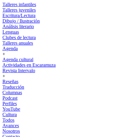
Talleres infantiles
Talleres juveniles
Escritura/Lectura
Dibujo / Ilustración
Análisis literario
Lenguas
Clubes de lectura
Talleres anuales
Agenda
+
Agenda cultural
Actividades en Escaramuza
Revista Intervalo
+
Reseñas
Traducción
Columnas
Podcast
Perfiles
YouTube
Cultura
Todos
Avances
Nosotros
Contacto