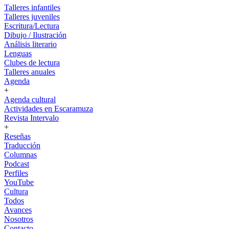
Talleres infantiles
Talleres juveniles
Escritura/Lectura
Dibujo / Ilustración
Análisis literario
Lenguas
Clubes de lectura
Talleres anuales
Agenda
+
Agenda cultural
Actividades en Escaramuza
Revista Intervalo
+
Reseñas
Traducción
Columnas
Podcast
Perfiles
YouTube
Cultura
Todos
Avances
Nosotros
Contacto