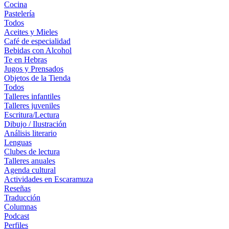
Cocina
Pastelería
Todos
Aceites y Mieles
Café de especialidad
Bebidas con Alcohol
Te en Hebras
Jugos y Prensados
Objetos de la Tienda
Todos
Talleres infantiles
Talleres juveniles
Escritura/Lectura
Dibujo / Ilustración
Análisis literario
Lenguas
Clubes de lectura
Talleres anuales
Agenda cultural
Actividades en Escaramuza
Reseñas
Traducción
Columnas
Podcast
Perfiles