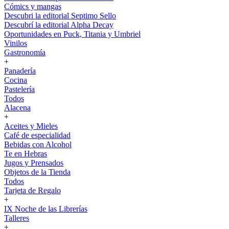
Cómics y mangas
Descubri la editorial Septimo Sello
Descubrí la editorial Alpha Decay
Oportunidades en Puck, Titania y Umbriel
Vinilos
Gastronomía
+
Panadería
Cocina
Pastelería
Todos
Alacena
+
Aceites y Mieles
Café de especialidad
Bebidas con Alcohol
Te en Hebras
Jugos y Prensados
Objetos de la Tienda
Todos
Tarjeta de Regalo
+
IX Noche de las Librerías
Talleres
+