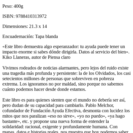
Peso:
400g
ISBN:
9788410313972
Dimensiones:
21.3 x 14
Encuadernación:
Tapa blanda
«Este libro demuestra algo esperanzador: tu ayuda puede tener un
impacto enorme si sabes dónde dirigirla. Datos al servicio del bien».
Kiko Llaneras, autor de Piensa claro
Vivimos rodeados de noticias alarmantes, pero lejos del ruido existe
una tragedia más profunda y persistente: la de los Olvidados, los casi
setecientos millones de personas que sobreviven en pobreza
extrema. Los ignoramos no por maldad, sino porque no sabemos
cuánto podemos hacer desde donde estamos.
Este libro es para quienes sienten que el mundo no debería ser así,
pero dudan de su capacidad para cambiarlo. Pablo Melchor,
cofundador de Fundación Ayuda Efectiva, desmonta con lucidez los
mitos que nos paralizan «eso no sirve», «yo no puedo», «ya hago
bastante», etc. y propone una nueva forma de entender la
solidaridad: racional, exigente y profundamente humana. Con
mapas, datos e historias reales, nos muestra que hoy podemos saber