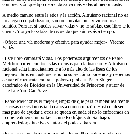
con precisión qué tipo de ayuda salva más vidas al menor coste.
A medio camino entre la ética y la acción, Altruismo racional no es
un alegato culpabilizador, sino una invitación a vivir con más
sentido. Porque, si puedes salvar vidas y no lo sabías, este libro te lo
cuenta. Y si ya lo sabías, te recuerda que aún estás a tiempo.
«Ofrece una vía moderna y efectiva para ayudar mejor». Vicente
Vallés
«Este libro cambiará vidas. Los poderosos argumentos de Pablo
Melchor barren con todas las excusas para la inacción y Altruismo
racional salta inmediatamente a lo más alto de las listas de los
mejores libros en cualquier idioma sobre cómo podemos y debemos
actuar eficazmente contra la pobreza global». Peter Singer,
catedrático de Bioética en la Universidad de Princeton y autor de
The Life You Can Save
«Pablo Melchor es el mejor ejemplo de que para cambiar realmente
las cosas necesitamos tanta cabeza como corazón. Hasta el deseo
más puro de ayudar a otros se queda en nada si no lo enfocamos en
lo que realmente importa». Jaime Rodríguez de Santiago,
emprendedor, directivo y autor del podcast kaizen
«Esto no es un libro de autoayuda. Es un libro sobre ayudar de