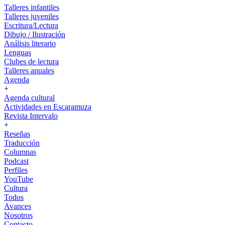
Talleres infantiles
Talleres juveniles
Escritura/Lectura
Dibujo / Ilustración
Análisis literario
Lenguas
Clubes de lectura
Talleres anuales
Agenda
+
Agenda cultural
Actividades en Escaramuza
Revista Intervalo
+
Reseñas
Traducción
Columnas
Podcast
Perfiles
YouTube
Cultura
Todos
Avances
Nosotros
Contacto