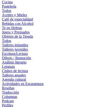
Cocina
Pastelería
Todos
Aceites y Mieles
Café de especialidad
Bebidas con Alcohol
Te en Hebras
Jugos y Prensados
Objetos de la Tienda
Todos
Talleres infantiles
Talleres juveniles
Escritura/Lectura
Dibujo / Ilustración
Análisis literario
Lenguas
Clubes de lectura
Talleres anuales
Agenda cultural
Actividades en Escaramuza
Reseñas
Traducción
Columnas
Podcast
Perfiles