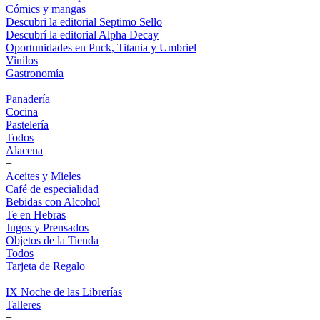
Cómics y mangas
Descubri la editorial Septimo Sello
Descubrí la editorial Alpha Decay
Oportunidades en Puck, Titania y Umbriel
Vinilos
Gastronomía
+
Panadería
Cocina
Pastelería
Todos
Alacena
+
Aceites y Mieles
Café de especialidad
Bebidas con Alcohol
Te en Hebras
Jugos y Prensados
Objetos de la Tienda
Todos
Tarjeta de Regalo
+
IX Noche de las Librerías
Talleres
+