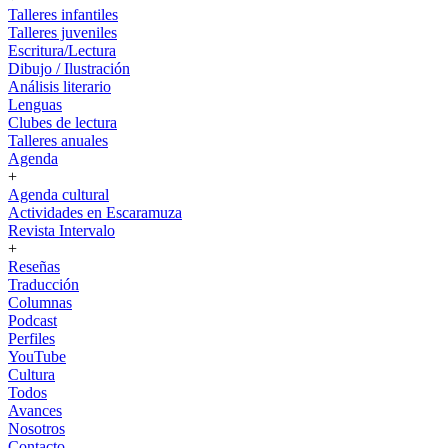
Talleres infantiles
Talleres juveniles
Escritura/Lectura
Dibujo / Ilustración
Análisis literario
Lenguas
Clubes de lectura
Talleres anuales
Agenda
+
Agenda cultural
Actividades en Escaramuza
Revista Intervalo
+
Reseñas
Traducción
Columnas
Podcast
Perfiles
YouTube
Cultura
Todos
Avances
Nosotros
Contacto