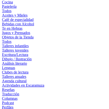
Cocina
Pastelería
Todos
Aceites y Mieles
Café de especialidad
Bebidas con Alcohol
Te en Hebras
Jugos y Prensados
Objetos de la Tienda
Todos
Talleres infantiles
Talleres juveniles
Escritura/Lectura
Dibujo / Ilustración
Análisis literario
Lenguas
Clubes de lectura
Talleres anuales
Agenda cultural
Actividades en Escaramuza
Reseñas
Traducción
Columnas
Podcast
Perfiles