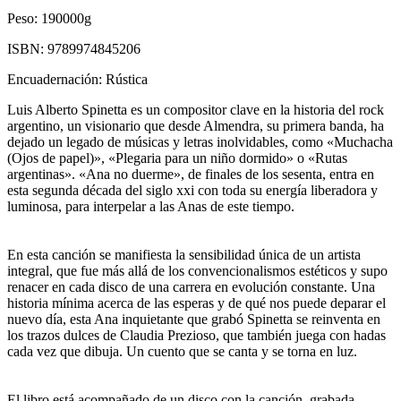
Peso:
190000g
ISBN:
9789974845206
Encuadernación:
Rústica
Luis Alberto Spinetta es un compositor clave en la historia del rock
argentino, un visionario que desde Almendra, su primera banda, ha
dejado un legado de músicas y letras inolvidables, como «Muchacha
(Ojos de papel)», «Plegaria para un niño dormido» o «Rutas
argentinas». «Ana no duerme», de finales de los sesenta, entra en
esta segunda década del siglo xxi con toda su energía liberadora y
luminosa, para interpelar a las Anas de este tiempo.
En esta canción se manifiesta la sensibilidad única de un artista
integral, que fue más allá de los convencionalismos estéticos y supo
renacer en cada disco de una carrera en evolución constante. Una
historia mínima acerca de las esperas y de qué nos puede deparar el
nuevo día, esta Ana inquietante que grabó Spinetta se reinventa en
los trazos dulces de Claudia Prezioso, que también juega con hadas
cada vez que dibuja. Un cuento que se canta y se torna en luz.
El libro está acompañado de un disco con la canción, grabada