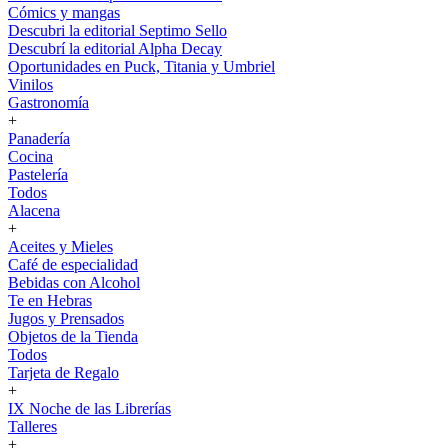
Cómics y mangas
Descubri la editorial Septimo Sello
Descubrí la editorial Alpha Decay
Oportunidades en Puck, Titania y Umbriel
Vinilos
Gastronomía
+
Panadería
Cocina
Pastelería
Todos
Alacena
+
Aceites y Mieles
Café de especialidad
Bebidas con Alcohol
Te en Hebras
Jugos y Prensados
Objetos de la Tienda
Todos
Tarjeta de Regalo
+
IX Noche de las Librerías
Talleres
+