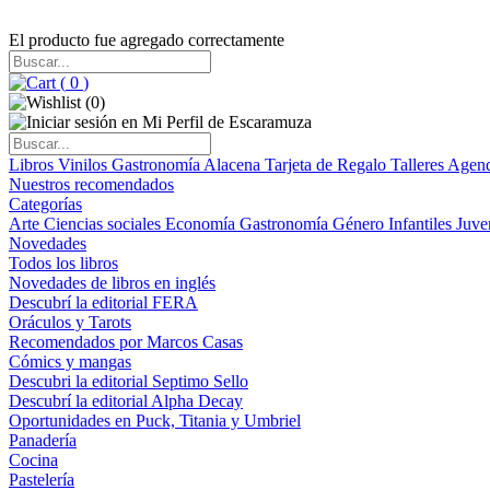
El producto fue agregado correctamente
(
0
)
(
0
)
Libros
Vinilos
Gastronomía
Alacena
Tarjeta de Regalo
Talleres
Agen
Nuestros recomendados
Categorías
Arte
Ciencias sociales
Economía
Gastronomía
Género
Infantiles
Juve
Novedades
Todos los libros
Novedades de libros en inglés
Descubrí la editorial FERA
Oráculos y Tarots
Recomendados por Marcos Casas
Cómics y mangas
Descubri la editorial Septimo Sello
Descubrí la editorial Alpha Decay
Oportunidades en Puck, Titania y Umbriel
Panadería
Cocina
Pastelería