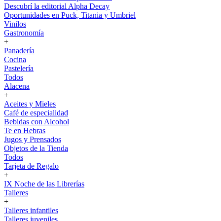
Descubrí la editorial Alpha Decay
Oportunidades en Puck, Titania y Umbriel
Vinilos
Gastronomía
+
Panadería
Cocina
Pastelería
Todos
Alacena
+
Aceites y Mieles
Café de especialidad
Bebidas con Alcohol
Te en Hebras
Jugos y Prensados
Objetos de la Tienda
Todos
Tarjeta de Regalo
+
IX Noche de las Librerías
Talleres
+
Talleres infantiles
Talleres juveniles