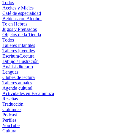
Todos
Aceites y Mieles
Café de especialidad
Bebidas con Alcohol
Te en Hebras
Jugos y Prensados
Objetos de la Tienda
Todos
Talleres infantiles
Talleres juveniles
Escritura/Lectura
Dibujo / Ilustración
Análisis literario
Lenguas
Clubes de lectura
Talleres anuales
Agenda cultural
Actividades en Escaramuza
Reseñas
Traducción
Columnas
Podcast
Perfiles
YouTube
Cultura