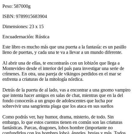
Peso:
587000g
ISBN:
9789915683904
Dimensiones:
23 x 15
Encuadernación:
Rústica
Este libro es mucho más que una puerta a la fantasía: es un pasillo
lleno de puertas, y cada una te va a llevar a un mundo diferente.
Al abrir una de ellas, te encontrarás con un lobizón que llega a
Montevideo desde el interior del país para investigar una serie de
crímenes. En otra, una pareja de vikingos perdidos en el mar se
enfrenta a criaturas de la mitología nórdica.
Detrás de la puerta de al lado, vas a encontrar a una gnomo vampiro
que intenta hacer amigos en salas de chat, mientras que en la del
fondo conocerás a un grupo de adolescentes que lucha por
sobrevivir una sangrienta plaga que los ataca en sus sueños
Como podrás ver, hay humor, drama, misterio, de todo. Sin
embargo, lo que estos cuentos tienen en común son las criaturas
fantásticas. Parcas, dragones, lobos hombre (importante no
confundirlos con los hombres lobo), ángeles, brujas y más. Todos