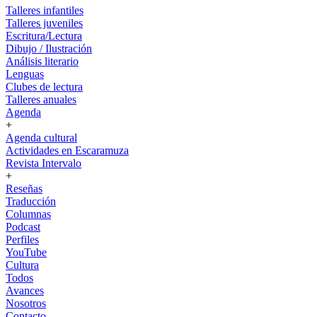
Talleres infantiles
Talleres juveniles
Escritura/Lectura
Dibujo / Ilustración
Análisis literario
Lenguas
Clubes de lectura
Talleres anuales
Agenda
+
Agenda cultural
Actividades en Escaramuza
Revista Intervalo
+
Reseñas
Traducción
Columnas
Podcast
Perfiles
YouTube
Cultura
Todos
Avances
Nosotros
Contacto