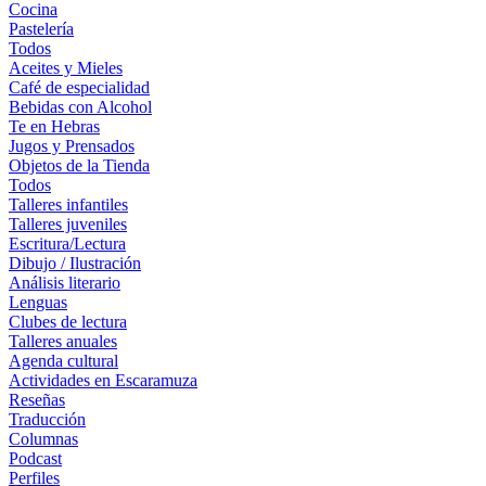
Cocina
Pastelería
Todos
Aceites y Mieles
Café de especialidad
Bebidas con Alcohol
Te en Hebras
Jugos y Prensados
Objetos de la Tienda
Todos
Talleres infantiles
Talleres juveniles
Escritura/Lectura
Dibujo / Ilustración
Análisis literario
Lenguas
Clubes de lectura
Talleres anuales
Agenda cultural
Actividades en Escaramuza
Reseñas
Traducción
Columnas
Podcast
Perfiles