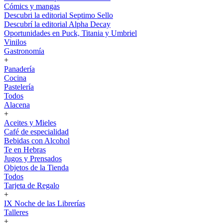
Cómics y mangas
Descubri la editorial Septimo Sello
Descubrí la editorial Alpha Decay
Oportunidades en Puck, Titania y Umbriel
Vinilos
Gastronomía
+
Panadería
Cocina
Pastelería
Todos
Alacena
+
Aceites y Mieles
Café de especialidad
Bebidas con Alcohol
Te en Hebras
Jugos y Prensados
Objetos de la Tienda
Todos
Tarjeta de Regalo
+
IX Noche de las Librerías
Talleres
+