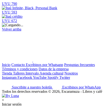
UYU 790
UYU 593
UYU 672
Volver arriba
Inicio
Contacto
Escribinos por Whatsapp
Preguntas frecuentes
Términos y condiciones
Datos de la empresa
Tienda
Talleres
Intervalo
Agenda cultural
Nosotros
Instagram
Facebook
YouTube
Spotify
Twitter
Suscribite a nuestro boletín
Escribinos por WhatsApp
Todos los derechos reservados © 2026, Escaramuza - Libros y café
×
Iniciar sesión