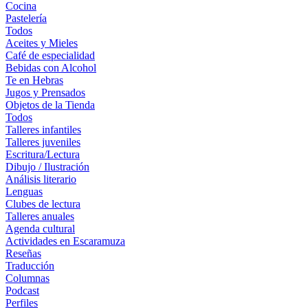
Cocina
Pastelería
Todos
Aceites y Mieles
Café de especialidad
Bebidas con Alcohol
Te en Hebras
Jugos y Prensados
Objetos de la Tienda
Todos
Talleres infantiles
Talleres juveniles
Escritura/Lectura
Dibujo / Ilustración
Análisis literario
Lenguas
Clubes de lectura
Talleres anuales
Agenda cultural
Actividades en Escaramuza
Reseñas
Traducción
Columnas
Podcast
Perfiles