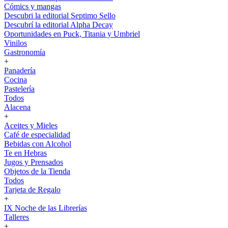
Cómics y mangas
Descubri la editorial Septimo Sello
Descubrí la editorial Alpha Decay
Oportunidades en Puck, Titania y Umbriel
Vinilos
Gastronomía
+
Panadería
Cocina
Pastelería
Todos
Alacena
+
Aceites y Mieles
Café de especialidad
Bebidas con Alcohol
Te en Hebras
Jugos y Prensados
Objetos de la Tienda
Todos
Tarjeta de Regalo
+
IX Noche de las Librerías
Talleres
+