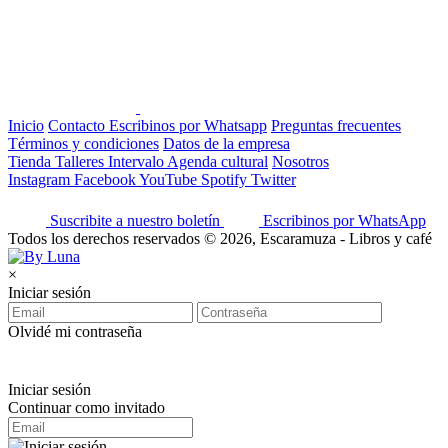
Inicio
Contacto
Escribinos por Whatsapp
Preguntas frecuentes
Términos y condiciones
Datos de la empresa
Tienda
Talleres
Intervalo
Agenda cultural
Nosotros
Instagram
Facebook
YouTube
Spotify
Twitter
Suscribite a nuestro boletín
Escribinos por WhatsApp
Todos los derechos reservados © 2026, Escaramuza - Libros y café
×
Iniciar sesión
Olvidé mi contraseña
Iniciar sesión
Continuar como invitado