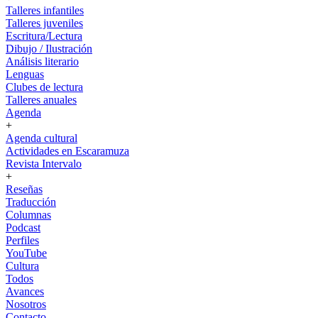
Talleres infantiles
Talleres juveniles
Escritura/Lectura
Dibujo / Ilustración
Análisis literario
Lenguas
Clubes de lectura
Talleres anuales
Agenda
+
Agenda cultural
Actividades en Escaramuza
Revista Intervalo
+
Reseñas
Traducción
Columnas
Podcast
Perfiles
YouTube
Cultura
Todos
Avances
Nosotros
Contacto