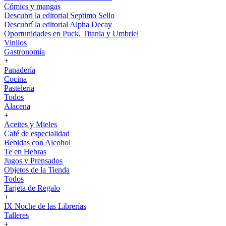
Cómics y mangas
Descubri la editorial Septimo Sello
Descubrí la editorial Alpha Decay
Oportunidades en Puck, Titania y Umbriel
Vinilos
Gastronomía
+
Panadería
Cocina
Pastelería
Todos
Alacena
+
Aceites y Mieles
Café de especialidad
Bebidas con Alcohol
Te en Hebras
Jugos y Prensados
Objetos de la Tienda
Todos
Tarjeta de Regalo
+
IX Noche de las Librerías
Talleres
+