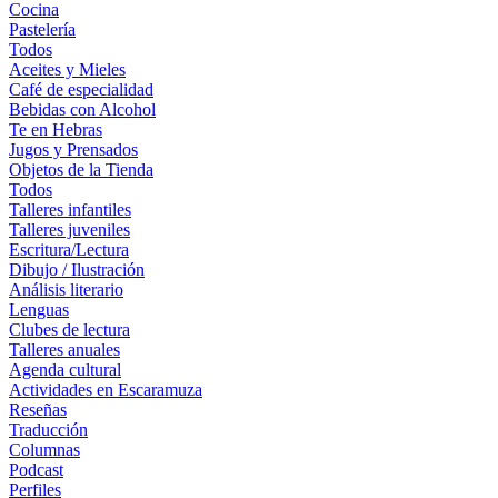
Cocina
Pastelería
Todos
Aceites y Mieles
Café de especialidad
Bebidas con Alcohol
Te en Hebras
Jugos y Prensados
Objetos de la Tienda
Todos
Talleres infantiles
Talleres juveniles
Escritura/Lectura
Dibujo / Ilustración
Análisis literario
Lenguas
Clubes de lectura
Talleres anuales
Agenda cultural
Actividades en Escaramuza
Reseñas
Traducción
Columnas
Podcast
Perfiles