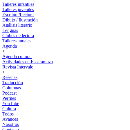
Talleres infantiles
Talleres juveniles
Escritura/Lectura
Dibujo / Ilustración
Análisis literario
Lenguas
Clubes de lectura
Talleres anuales
Agenda
+
Agenda cultural
Actividades en Escaramuza
Revista Intervalo
+
Reseñas
Traducción
Columnas
Podcast
Perfiles
YouTube
Cultura
Todos
Avances
Nosotros
Contacto