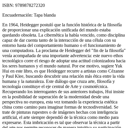
ISBN:
9789878272320
Encuadernación:
Tapa blanda
En 1964, Heidegger postuló que la función histórica de la filosofía
de proporcionar una explicación unificada del mundo estaba
quedando obsoleta. La cibernética la había vencido, como disciplina
capaz de dar cuenta tanto de la interacción de una célula con su
entorno hasta del comportamiento humano o el funcionamiento de
una computadora. La proclama de Heidegger del "fin de la filosofía"
venía acompañada de una importante advertencia: este nuevo ethos
tecnológico corre el riesgo de adoptar una actitud colonizadora hacia
los seres humanos y el mundo natural. Por ese motivo, sugiere Yuk
Hui en este libro, es que Heidegger recurre a artistas como Cézanne
y Paul Klee, buscando descubrir una relación más ética entre la vida
humana y la naturaleza. Este diálogo que cruza arte, filosofía y
tecnología constituye el eje central de Arte y cosmotécnica.
Recuperando los interrogantes de sus anteriores trabajos, Hui insiste
en la posibilidad de superación de la modernidad desde una
perspectiva no europea, esta vez tomando la experiencia estética
china como camino para imaginar formas de tecnodiversidad. Se
trate de pinturas rupestres o de imágenes hechas con inteligencia
artificial, el arte siempre dependió de la técnica como medio para
expresarse. Esta imbricación es tal que observar la técnica a partir
del arte nos permite reconocer de manera intuitiva su participación