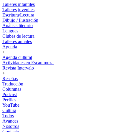
Talleres infantiles
Talleres juveniles
Escritura/Lectura
Dibujo / Ilustración
Análisis literario
Lenguas
Clubes de lectura
Talleres anuales
Agenda
+
Agenda cultural
Actividades en Escaramuza
Revista Intervalo
+
Reseñas
Traducción
Columnas
Podcast
Perfiles
YouTube
Cultura
Todos
Avances
Nosotros
Contacto