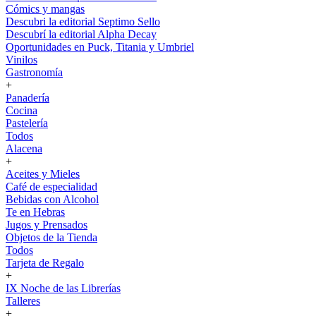
Cómics y mangas
Descubri la editorial Septimo Sello
Descubrí la editorial Alpha Decay
Oportunidades en Puck, Titania y Umbriel
Vinilos
Gastronomía
+
Panadería
Cocina
Pastelería
Todos
Alacena
+
Aceites y Mieles
Café de especialidad
Bebidas con Alcohol
Te en Hebras
Jugos y Prensados
Objetos de la Tienda
Todos
Tarjeta de Regalo
+
IX Noche de las Librerías
Talleres
+