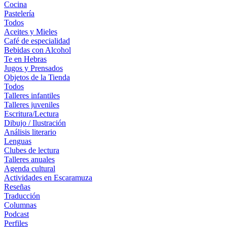
Cocina
Pastelería
Todos
Aceites y Mieles
Café de especialidad
Bebidas con Alcohol
Te en Hebras
Jugos y Prensados
Objetos de la Tienda
Todos
Talleres infantiles
Talleres juveniles
Escritura/Lectura
Dibujo / Ilustración
Análisis literario
Lenguas
Clubes de lectura
Talleres anuales
Agenda cultural
Actividades en Escaramuza
Reseñas
Traducción
Columnas
Podcast
Perfiles