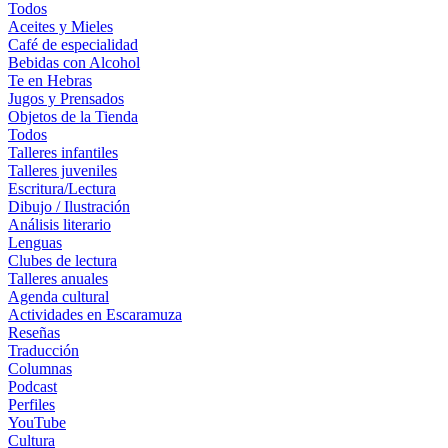
Todos
Aceites y Mieles
Café de especialidad
Bebidas con Alcohol
Te en Hebras
Jugos y Prensados
Objetos de la Tienda
Todos
Talleres infantiles
Talleres juveniles
Escritura/Lectura
Dibujo / Ilustración
Análisis literario
Lenguas
Clubes de lectura
Talleres anuales
Agenda cultural
Actividades en Escaramuza
Reseñas
Traducción
Columnas
Podcast
Perfiles
YouTube
Cultura