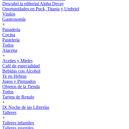
Descubrí la editorial Alpha Decay
Oportunidades en Puck, Titania y Umbriel
Vinilos
Gastronomía
+
Panadería
Cocina
Pastelería
Todos
Alacena
+
Aceites y Mieles
Café de especialidad
Bebidas con Alcohol
Te en Hebras
Jugos y Prensados
Objetos de la Tienda
Todos
Tarjeta de Regalo
+
IX Noche de las Librerías
Talleres
+
Talleres infantiles
Talleres juveniles