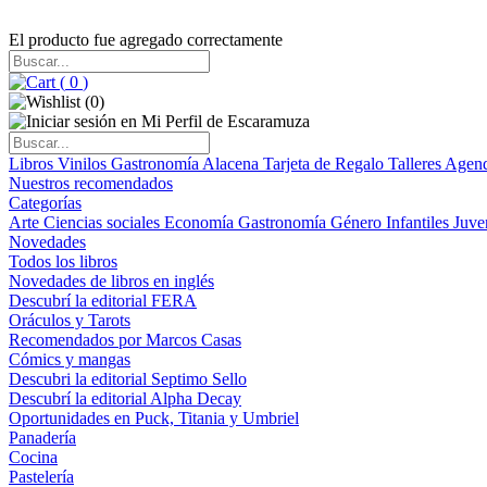
El producto fue agregado correctamente
(
0
)
(
0
)
Libros
Vinilos
Gastronomía
Alacena
Tarjeta de Regalo
Talleres
Agen
Nuestros recomendados
Categorías
Arte
Ciencias sociales
Economía
Gastronomía
Género
Infantiles
Juve
Novedades
Todos los libros
Novedades de libros en inglés
Descubrí la editorial FERA
Oráculos y Tarots
Recomendados por Marcos Casas
Cómics y mangas
Descubri la editorial Septimo Sello
Descubrí la editorial Alpha Decay
Oportunidades en Puck, Titania y Umbriel
Panadería
Cocina
Pastelería