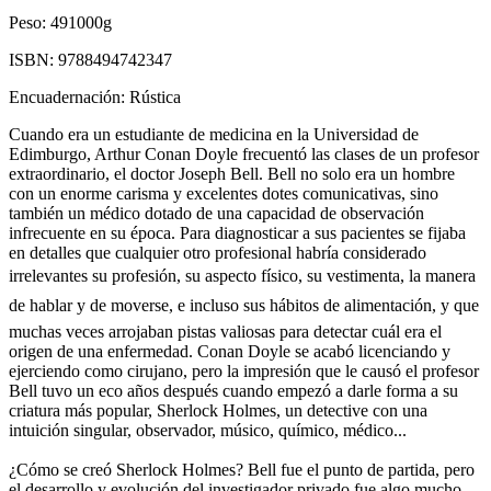
Peso:
491000g
ISBN:
9788494742347
Encuadernación:
Rústica
Cuando era un estudiante de medicina en la Universidad de
Edimburgo, Arthur Conan Doyle frecuentó las clases de un profesor
extraordinario, el doctor Joseph Bell. Bell no solo era un hombre
con un enorme carisma y excelentes dotes comunicativas, sino
también un médico dotado de una capacidad de observación
infrecuente en su época. Para diagnosticar a sus pacientes se fijaba
en detalles que cualquier otro profesional habría considerado
irrelevantes su profesión, su aspecto físico, su vestimenta, la manera
de hablar y de moverse, e incluso sus hábitos de alimentación, y que
muchas veces arrojaban pistas valiosas para detectar cuál era el
origen de una enfermedad. Conan Doyle se acabó licenciando y
ejerciendo como cirujano, pero la impresión que le causó el profesor
Bell tuvo un eco años después cuando empezó a darle forma a su
criatura más popular, Sherlock Holmes, un detective con una
intuición singular, observador, músico, químico, médico...
¿Cómo se creó Sherlock Holmes? Bell fue el punto de partida, pero
el desarrollo y evolución del investigador privado fue algo mucho