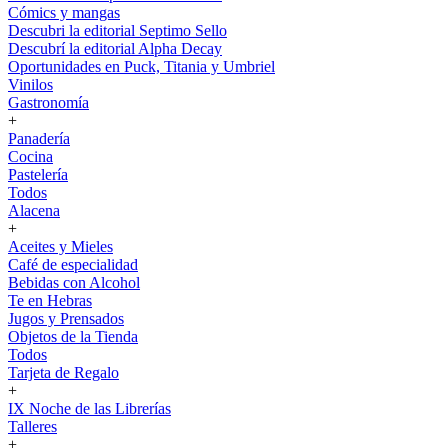
Cómics y mangas
Descubri la editorial Septimo Sello
Descubrí la editorial Alpha Decay
Oportunidades en Puck, Titania y Umbriel
Vinilos
Gastronomía
+
Panadería
Cocina
Pastelería
Todos
Alacena
+
Aceites y Mieles
Café de especialidad
Bebidas con Alcohol
Te en Hebras
Jugos y Prensados
Objetos de la Tienda
Todos
Tarjeta de Regalo
+
IX Noche de las Librerías
Talleres
+