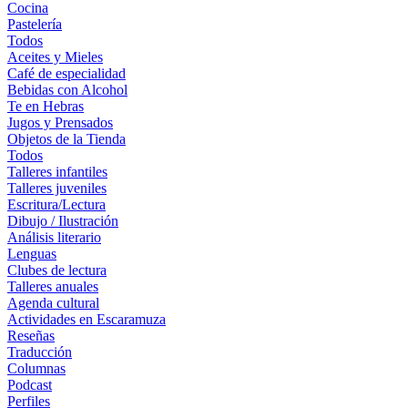
Cocina
Pastelería
Todos
Aceites y Mieles
Café de especialidad
Bebidas con Alcohol
Te en Hebras
Jugos y Prensados
Objetos de la Tienda
Todos
Talleres infantiles
Talleres juveniles
Escritura/Lectura
Dibujo / Ilustración
Análisis literario
Lenguas
Clubes de lectura
Talleres anuales
Agenda cultural
Actividades en Escaramuza
Reseñas
Traducción
Columnas
Podcast
Perfiles