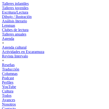
Talleres infantiles
Talleres juveniles
Escritura/Lectura
Dibujo / Ilustración
Análisis literario
Lenguas
Clubes de lectura
Talleres anuales
Agenda
+
Agenda cultural
Actividades en Escaramuza
Revista Intervalo
+
Reseñas
Traducción
Columnas
Podcast
Perfiles
YouTube
Cultura
Todos
Avances
Nosotros
Contacto