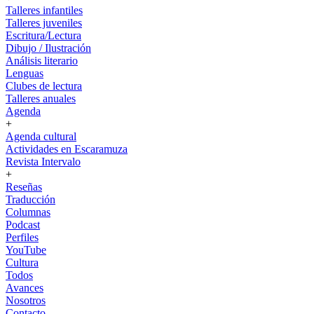
Talleres infantiles
Talleres juveniles
Escritura/Lectura
Dibujo / Ilustración
Análisis literario
Lenguas
Clubes de lectura
Talleres anuales
Agenda
+
Agenda cultural
Actividades en Escaramuza
Revista Intervalo
+
Reseñas
Traducción
Columnas
Podcast
Perfiles
YouTube
Cultura
Todos
Avances
Nosotros
Contacto