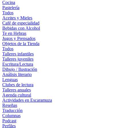
Cocina
Pastelería
Todos
Aceites y Mieles
Café de especialidad
Bebidas con Alcohol
Te en Hebras
Jugos y Prensados
Objetos de la Tienda
Todos
Talleres infantiles
Talleres juveniles
Escritura/Lectura
Dibujo / Ilustración
Análisis literario
Lenguas
Clubes de lectura
Talleres anuales
Agenda cultural
Actividades en Escaramuza
Reseñas
Traducción
Columnas
Podcast
Perfiles