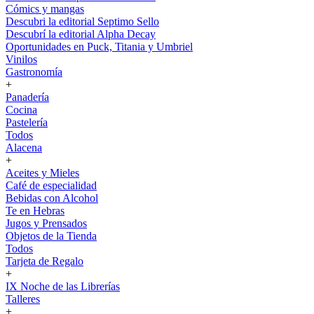
Cómics y mangas
Descubri la editorial Septimo Sello
Descubrí la editorial Alpha Decay
Oportunidades en Puck, Titania y Umbriel
Vinilos
Gastronomía
+
Panadería
Cocina
Pastelería
Todos
Alacena
+
Aceites y Mieles
Café de especialidad
Bebidas con Alcohol
Te en Hebras
Jugos y Prensados
Objetos de la Tienda
Todos
Tarjeta de Regalo
+
IX Noche de las Librerías
Talleres
+