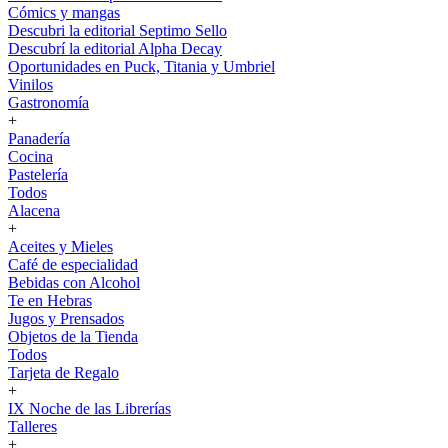
Cómics y mangas
Descubri la editorial Septimo Sello
Descubrí la editorial Alpha Decay
Oportunidades en Puck, Titania y Umbriel
Vinilos
Gastronomía
+
Panadería
Cocina
Pastelería
Todos
Alacena
+
Aceites y Mieles
Café de especialidad
Bebidas con Alcohol
Te en Hebras
Jugos y Prensados
Objetos de la Tienda
Todos
Tarjeta de Regalo
+
IX Noche de las Librerías
Talleres
+