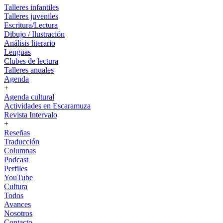
Talleres infantiles
Talleres juveniles
Escritura/Lectura
Dibujo / Ilustración
Análisis literario
Lenguas
Clubes de lectura
Talleres anuales
Agenda
+
Agenda cultural
Actividades en Escaramuza
Revista Intervalo
+
Reseñas
Traducción
Columnas
Podcast
Perfiles
YouTube
Cultura
Todos
Avances
Nosotros
Contacto