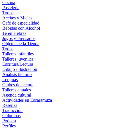
Cocina
Pastelería
Todos
Aceites y Mieles
Café de especialidad
Bebidas con Alcohol
Te en Hebras
Jugos y Prensados
Objetos de la Tienda
Todos
Talleres infantiles
Talleres juveniles
Escritura/Lectura
Dibujo / Ilustración
Análisis literario
Lenguas
Clubes de lectura
Talleres anuales
Agenda cultural
Actividades en Escaramuza
Reseñas
Traducción
Columnas
Podcast
Perfiles