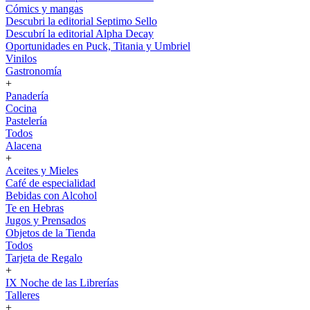
Cómics y mangas
Descubri la editorial Septimo Sello
Descubrí la editorial Alpha Decay
Oportunidades en Puck, Titania y Umbriel
Vinilos
Gastronomía
+
Panadería
Cocina
Pastelería
Todos
Alacena
+
Aceites y Mieles
Café de especialidad
Bebidas con Alcohol
Te en Hebras
Jugos y Prensados
Objetos de la Tienda
Todos
Tarjeta de Regalo
+
IX Noche de las Librerías
Talleres
+