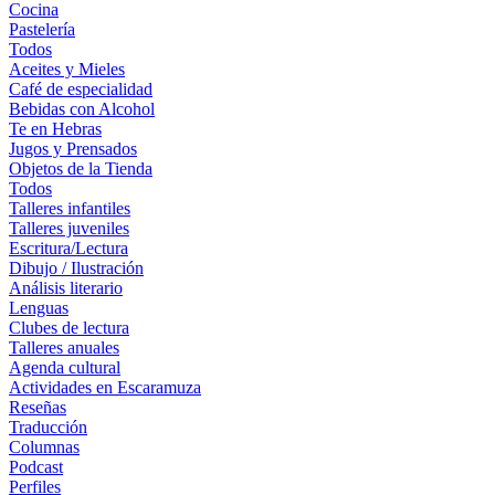
Cocina
Pastelería
Todos
Aceites y Mieles
Café de especialidad
Bebidas con Alcohol
Te en Hebras
Jugos y Prensados
Objetos de la Tienda
Todos
Talleres infantiles
Talleres juveniles
Escritura/Lectura
Dibujo / Ilustración
Análisis literario
Lenguas
Clubes de lectura
Talleres anuales
Agenda cultural
Actividades en Escaramuza
Reseñas
Traducción
Columnas
Podcast
Perfiles