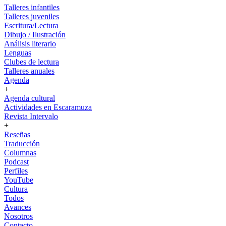
Talleres infantiles
Talleres juveniles
Escritura/Lectura
Dibujo / Ilustración
Análisis literario
Lenguas
Clubes de lectura
Talleres anuales
Agenda
+
Agenda cultural
Actividades en Escaramuza
Revista Intervalo
+
Reseñas
Traducción
Columnas
Podcast
Perfiles
YouTube
Cultura
Todos
Avances
Nosotros
Contacto