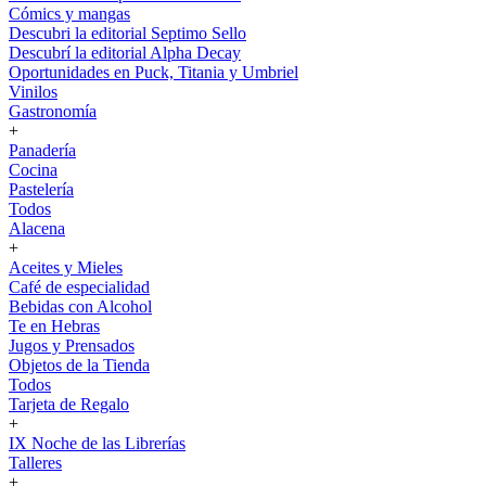
Cómics y mangas
Descubri la editorial Septimo Sello
Descubrí la editorial Alpha Decay
Oportunidades en Puck, Titania y Umbriel
Vinilos
Gastronomía
+
Panadería
Cocina
Pastelería
Todos
Alacena
+
Aceites y Mieles
Café de especialidad
Bebidas con Alcohol
Te en Hebras
Jugos y Prensados
Objetos de la Tienda
Todos
Tarjeta de Regalo
+
IX Noche de las Librerías
Talleres
+