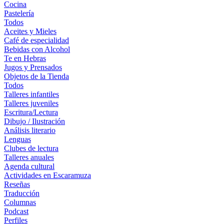
Cocina
Pastelería
Todos
Aceites y Mieles
Café de especialidad
Bebidas con Alcohol
Te en Hebras
Jugos y Prensados
Objetos de la Tienda
Todos
Talleres infantiles
Talleres juveniles
Escritura/Lectura
Dibujo / Ilustración
Análisis literario
Lenguas
Clubes de lectura
Talleres anuales
Agenda cultural
Actividades en Escaramuza
Reseñas
Traducción
Columnas
Podcast
Perfiles