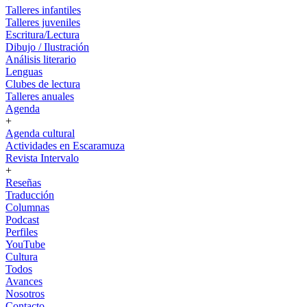
Talleres infantiles
Talleres juveniles
Escritura/Lectura
Dibujo / Ilustración
Análisis literario
Lenguas
Clubes de lectura
Talleres anuales
Agenda
+
Agenda cultural
Actividades en Escaramuza
Revista Intervalo
+
Reseñas
Traducción
Columnas
Podcast
Perfiles
YouTube
Cultura
Todos
Avances
Nosotros
Contacto