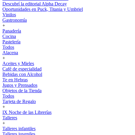
Descubrí la editorial Alpha Decay
Oportunidades en Puck, Titania y Umbriel
Vinilos
Gastronomía
+
Panadería
Cocina
Pastelería
Todos
Alacena
+
Aceites y Mieles
Café de especialidad
Bebidas con Alcohol
Te en Hebras
Jugos y Prensados
Objetos de la Tienda
Todos
Tarjeta de Regalo
+
IX Noche de las Librerías
Talleres
+
Talleres infantiles
Talleres juveniles