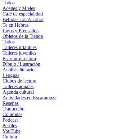
Todos
Aceites y Mieles
Café de especialidad
Bebidas con Alcohol
Te en Hebras
Jugos y Prensados
Objetos de la Tienda
Todos
Talleres infantiles
Talleres juveniles
Escritura/Lectura
Dibujo / Ilustración
Análisis literario
Lenguas
Clubes de lectura
Talleres anuales
Agenda cultural
Actividades en Escaramuza
Reseñas
Traducción
Columnas
Podcast
Perfiles
YouTube
Cultura