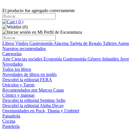
El producto fue agregado correctamente
(
0
)
(
0
)
Libros
Vinilos
Gastronomía
Alacena
Tarjeta de Regalo
Talleres
Agen
Nuestros recomendados
Categorías
Arte
Ciencias sociales
Economía
Gastronomía
Género
Infantiles
Juve
Novedades
Todos los libros
Novedades de libros en inglés
Descubrí la editorial FERA
Oráculos y Tarots
Recomendados por Marcos Casas
Cómics y mangas
Descubri la editorial Septimo Sello
Descubrí la editorial Alpha Decay
Oportunidades en Puck, Titania y Umbriel
Panadería
Cocina
Pastelería