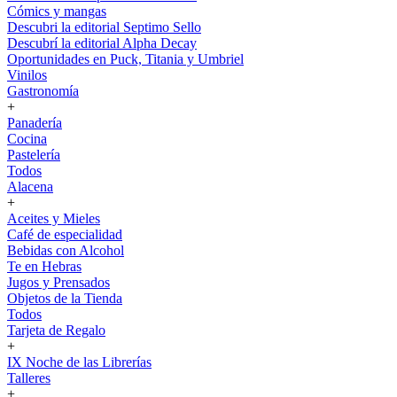
Cómics y mangas
Descubri la editorial Septimo Sello
Descubrí la editorial Alpha Decay
Oportunidades en Puck, Titania y Umbriel
Vinilos
Gastronomía
+
Panadería
Cocina
Pastelería
Todos
Alacena
+
Aceites y Mieles
Café de especialidad
Bebidas con Alcohol
Te en Hebras
Jugos y Prensados
Objetos de la Tienda
Todos
Tarjeta de Regalo
+
IX Noche de las Librerías
Talleres
+