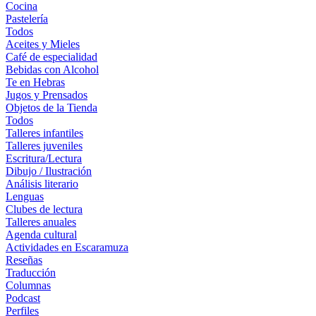
Cocina
Pastelería
Todos
Aceites y Mieles
Café de especialidad
Bebidas con Alcohol
Te en Hebras
Jugos y Prensados
Objetos de la Tienda
Todos
Talleres infantiles
Talleres juveniles
Escritura/Lectura
Dibujo / Ilustración
Análisis literario
Lenguas
Clubes de lectura
Talleres anuales
Agenda cultural
Actividades en Escaramuza
Reseñas
Traducción
Columnas
Podcast
Perfiles