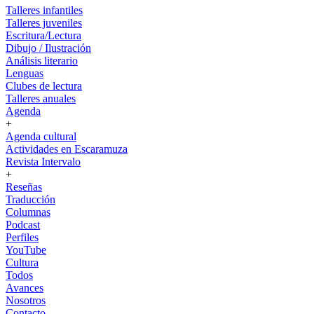
Talleres infantiles
Talleres juveniles
Escritura/Lectura
Dibujo / Ilustración
Análisis literario
Lenguas
Clubes de lectura
Talleres anuales
Agenda
+
Agenda cultural
Actividades en Escaramuza
Revista Intervalo
+
Reseñas
Traducción
Columnas
Podcast
Perfiles
YouTube
Cultura
Todos
Avances
Nosotros
Contacto