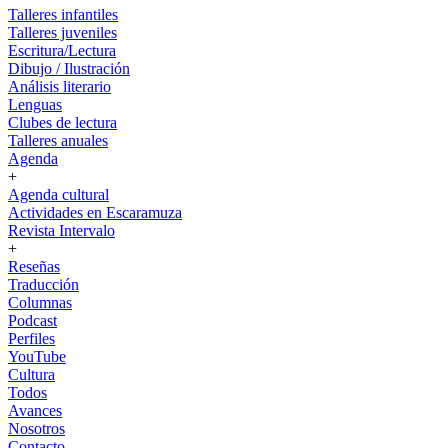
Talleres infantiles
Talleres juveniles
Escritura/Lectura
Dibujo / Ilustración
Análisis literario
Lenguas
Clubes de lectura
Talleres anuales
Agenda
+
Agenda cultural
Actividades en Escaramuza
Revista Intervalo
+
Reseñas
Traducción
Columnas
Podcast
Perfiles
YouTube
Cultura
Todos
Avances
Nosotros
Contacto