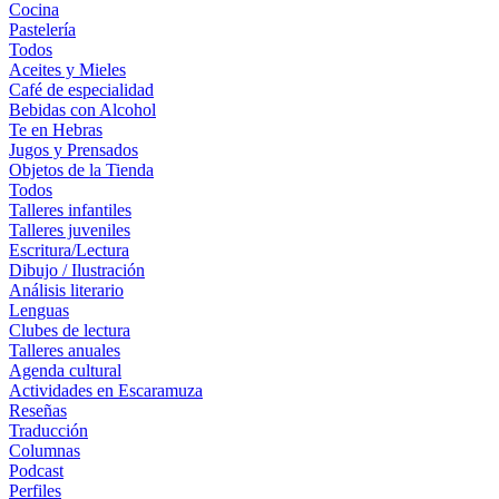
Cocina
Pastelería
Todos
Aceites y Mieles
Café de especialidad
Bebidas con Alcohol
Te en Hebras
Jugos y Prensados
Objetos de la Tienda
Todos
Talleres infantiles
Talleres juveniles
Escritura/Lectura
Dibujo / Ilustración
Análisis literario
Lenguas
Clubes de lectura
Talleres anuales
Agenda cultural
Actividades en Escaramuza
Reseñas
Traducción
Columnas
Podcast
Perfiles