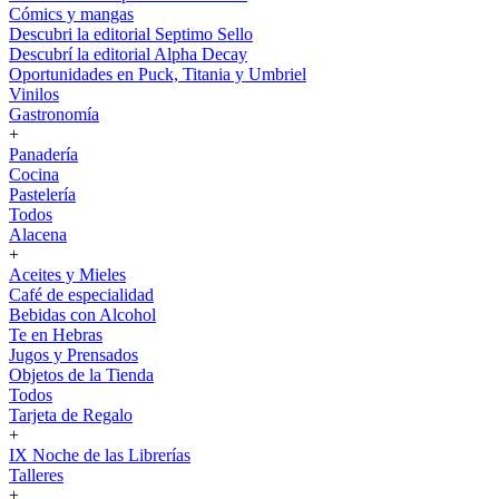
Cómics y mangas
Descubri la editorial Septimo Sello
Descubrí la editorial Alpha Decay
Oportunidades en Puck, Titania y Umbriel
Vinilos
Gastronomía
+
Panadería
Cocina
Pastelería
Todos
Alacena
+
Aceites y Mieles
Café de especialidad
Bebidas con Alcohol
Te en Hebras
Jugos y Prensados
Objetos de la Tienda
Todos
Tarjeta de Regalo
+
IX Noche de las Librerías
Talleres
+