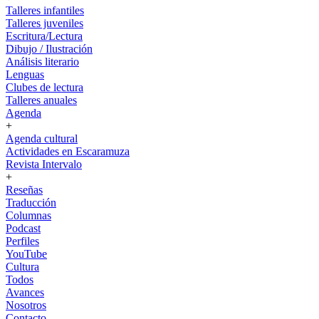
Talleres infantiles
Talleres juveniles
Escritura/Lectura
Dibujo / Ilustración
Análisis literario
Lenguas
Clubes de lectura
Talleres anuales
Agenda
+
Agenda cultural
Actividades en Escaramuza
Revista Intervalo
+
Reseñas
Traducción
Columnas
Podcast
Perfiles
YouTube
Cultura
Todos
Avances
Nosotros
Contacto