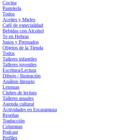
Cocina
Pastelería
Todos
Aceites y Mieles
Café de especialidad
Bebidas con Alcohol
Te en Hebras
Jugos y Prensados
Objetos de la Tienda
Todos
Talleres infantiles
Talleres juveniles
Escritura/Lectura
Dibujo / Ilustración
Análisis literario
Lenguas
Clubes de lectura
Talleres anuales
Agenda cultural
Actividades en Escaramuza
Reseñas
Traducción
Columnas
Podcast
Perfiles