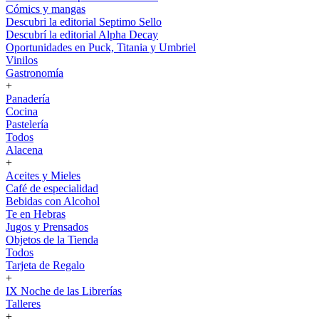
Cómics y mangas
Descubri la editorial Septimo Sello
Descubrí la editorial Alpha Decay
Oportunidades en Puck, Titania y Umbriel
Vinilos
Gastronomía
+
Panadería
Cocina
Pastelería
Todos
Alacena
+
Aceites y Mieles
Café de especialidad
Bebidas con Alcohol
Te en Hebras
Jugos y Prensados
Objetos de la Tienda
Todos
Tarjeta de Regalo
+
IX Noche de las Librerías
Talleres
+