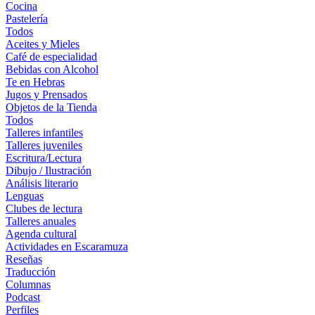
Cocina
Pastelería
Todos
Aceites y Mieles
Café de especialidad
Bebidas con Alcohol
Te en Hebras
Jugos y Prensados
Objetos de la Tienda
Todos
Talleres infantiles
Talleres juveniles
Escritura/Lectura
Dibujo / Ilustración
Análisis literario
Lenguas
Clubes de lectura
Talleres anuales
Agenda cultural
Actividades en Escaramuza
Reseñas
Traducción
Columnas
Podcast
Perfiles