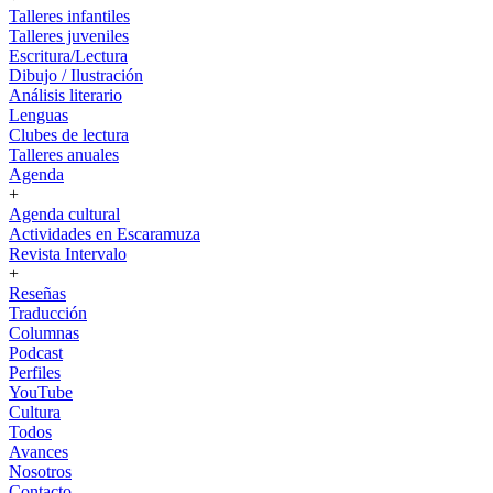
Talleres infantiles
Talleres juveniles
Escritura/Lectura
Dibujo / Ilustración
Análisis literario
Lenguas
Clubes de lectura
Talleres anuales
Agenda
+
Agenda cultural
Actividades en Escaramuza
Revista Intervalo
+
Reseñas
Traducción
Columnas
Podcast
Perfiles
YouTube
Cultura
Todos
Avances
Nosotros
Contacto