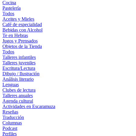
Cocina
Pastelería
Todos
Aceites y Mieles
Café de especialidad
Bebidas con Alcohol
Te en Hebras
Jugos y Prensados
Objetos de la Tienda
Todos
Talleres infantiles
Talleres juveniles
Escritura/Lectura
Dibujo / Ilustración
Análisis literario
Lenguas
Clubes de lectura
Talleres anuales
Agenda cultural
Actividades en Escaramuza
Reseñas
Traducción
Columnas
Podcast
Perfiles