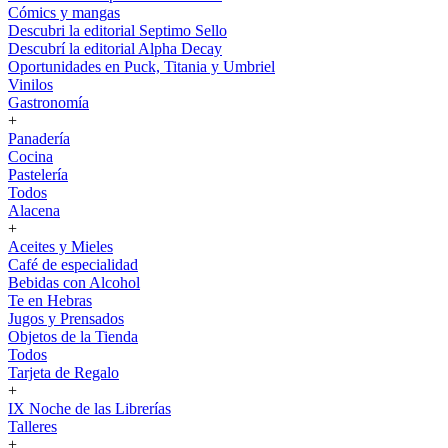
Cómics y mangas
Descubri la editorial Septimo Sello
Descubrí la editorial Alpha Decay
Oportunidades en Puck, Titania y Umbriel
Vinilos
Gastronomía
+
Panadería
Cocina
Pastelería
Todos
Alacena
+
Aceites y Mieles
Café de especialidad
Bebidas con Alcohol
Te en Hebras
Jugos y Prensados
Objetos de la Tienda
Todos
Tarjeta de Regalo
+
IX Noche de las Librerías
Talleres
+