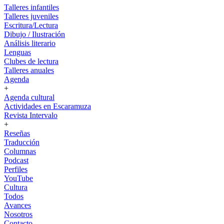
Talleres infantiles
Talleres juveniles
Escritura/Lectura
Dibujo / Ilustración
Análisis literario
Lenguas
Clubes de lectura
Talleres anuales
Agenda
+
Agenda cultural
Actividades en Escaramuza
Revista Intervalo
+
Reseñas
Traducción
Columnas
Podcast
Perfiles
YouTube
Cultura
Todos
Avances
Nosotros
Contacto