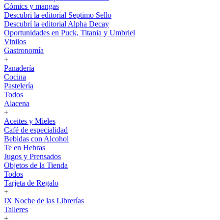
Cómics y mangas
Descubri la editorial Septimo Sello
Descubrí la editorial Alpha Decay
Oportunidades en Puck, Titania y Umbriel
Vinilos
Gastronomía
+
Panadería
Cocina
Pastelería
Todos
Alacena
+
Aceites y Mieles
Café de especialidad
Bebidas con Alcohol
Te en Hebras
Jugos y Prensados
Objetos de la Tienda
Todos
Tarjeta de Regalo
+
IX Noche de las Librerías
Talleres
+