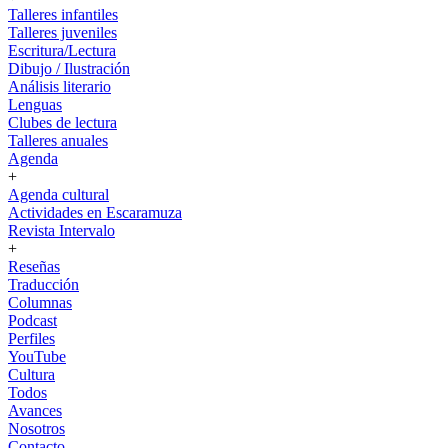
Talleres infantiles
Talleres juveniles
Escritura/Lectura
Dibujo / Ilustración
Análisis literario
Lenguas
Clubes de lectura
Talleres anuales
Agenda
+
Agenda cultural
Actividades en Escaramuza
Revista Intervalo
+
Reseñas
Traducción
Columnas
Podcast
Perfiles
YouTube
Cultura
Todos
Avances
Nosotros
Contacto