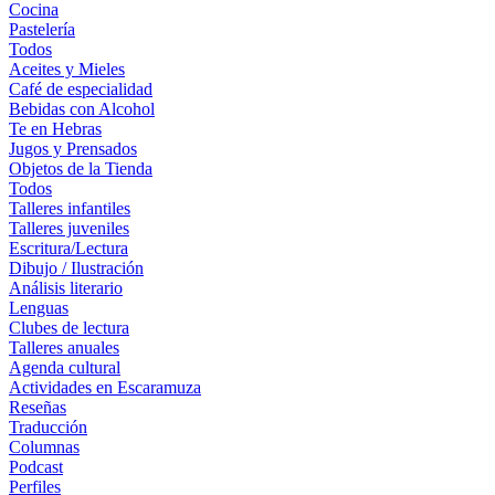
Cocina
Pastelería
Todos
Aceites y Mieles
Café de especialidad
Bebidas con Alcohol
Te en Hebras
Jugos y Prensados
Objetos de la Tienda
Todos
Talleres infantiles
Talleres juveniles
Escritura/Lectura
Dibujo / Ilustración
Análisis literario
Lenguas
Clubes de lectura
Talleres anuales
Agenda cultural
Actividades en Escaramuza
Reseñas
Traducción
Columnas
Podcast
Perfiles