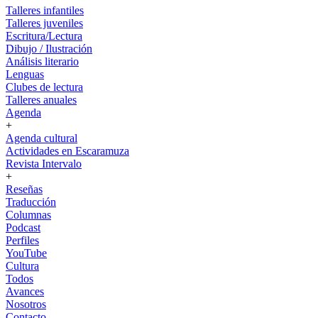
Talleres infantiles
Talleres juveniles
Escritura/Lectura
Dibujo / Ilustración
Análisis literario
Lenguas
Clubes de lectura
Talleres anuales
Agenda
+
Agenda cultural
Actividades en Escaramuza
Revista Intervalo
+
Reseñas
Traducción
Columnas
Podcast
Perfiles
YouTube
Cultura
Todos
Avances
Nosotros
Contacto