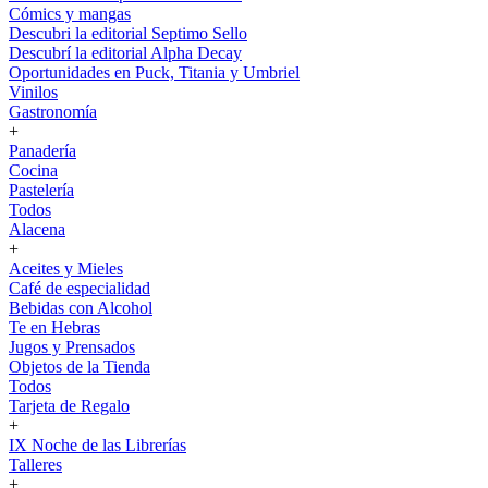
Cómics y mangas
Descubri la editorial Septimo Sello
Descubrí la editorial Alpha Decay
Oportunidades en Puck, Titania y Umbriel
Vinilos
Gastronomía
+
Panadería
Cocina
Pastelería
Todos
Alacena
+
Aceites y Mieles
Café de especialidad
Bebidas con Alcohol
Te en Hebras
Jugos y Prensados
Objetos de la Tienda
Todos
Tarjeta de Regalo
+
IX Noche de las Librerías
Talleres
+