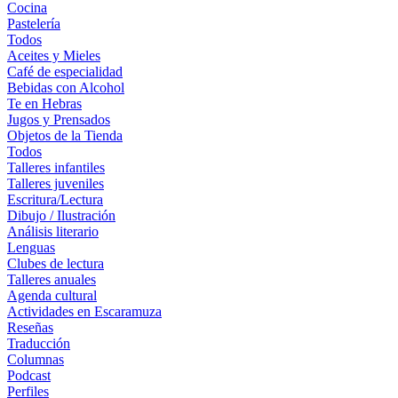
Cocina
Pastelería
Todos
Aceites y Mieles
Café de especialidad
Bebidas con Alcohol
Te en Hebras
Jugos y Prensados
Objetos de la Tienda
Todos
Talleres infantiles
Talleres juveniles
Escritura/Lectura
Dibujo / Ilustración
Análisis literario
Lenguas
Clubes de lectura
Talleres anuales
Agenda cultural
Actividades en Escaramuza
Reseñas
Traducción
Columnas
Podcast
Perfiles