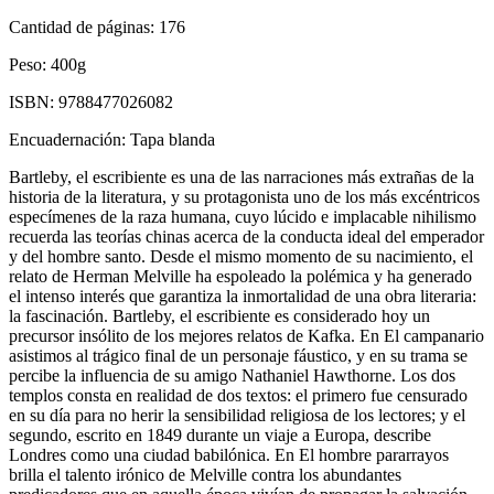
Cantidad de páginas:
176
Peso:
400g
ISBN:
9788477026082
Encuadernación:
Tapa blanda
Bartleby, el escribiente es una de las narraciones más extrañas de la
historia de la literatura, y su protagonista uno de los más excéntricos
especímenes de la raza humana, cuyo lúcido e implacable nihilismo
recuerda las teorías chinas acerca de la conducta ideal del emperador
y del hombre santo. Desde el mismo momento de su nacimiento, el
relato de Herman Melville ha espoleado la polémica y ha generado
el intenso interés que garantiza la inmortalidad de una obra literaria:
la fascinación. Bartleby, el escribiente es considerado hoy un
precursor insólito de los mejores relatos de Kafka. En El campanario
asistimos al trágico final de un personaje fáustico, y en su trama se
percibe la influencia de su amigo Nathaniel Hawthorne. Los dos
templos consta en realidad de dos textos: el primero fue censurado
en su día para no herir la sensibilidad religiosa de los lectores; y el
segundo, escrito en 1849 durante un viaje a Europa, describe
Londres como una ciudad babilónica. En El hombre pararrayos
brilla el talento irónico de Melville contra los abundantes