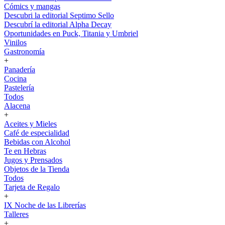
Cómics y mangas
Descubri la editorial Septimo Sello
Descubrí la editorial Alpha Decay
Oportunidades en Puck, Titania y Umbriel
Vinilos
Gastronomía
+
Panadería
Cocina
Pastelería
Todos
Alacena
+
Aceites y Mieles
Café de especialidad
Bebidas con Alcohol
Te en Hebras
Jugos y Prensados
Objetos de la Tienda
Todos
Tarjeta de Regalo
+
IX Noche de las Librerías
Talleres
+