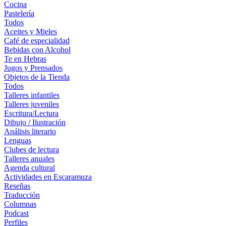
Cocina
Pastelería
Todos
Aceites y Mieles
Café de especialidad
Bebidas con Alcohol
Te en Hebras
Jugos y Prensados
Objetos de la Tienda
Todos
Talleres infantiles
Talleres juveniles
Escritura/Lectura
Dibujo / Ilustración
Análisis literario
Lenguas
Clubes de lectura
Talleres anuales
Agenda cultural
Actividades en Escaramuza
Reseñas
Traducción
Columnas
Podcast
Perfiles