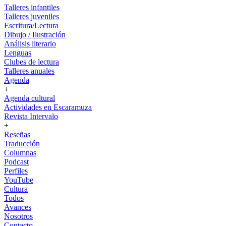
Talleres infantiles
Talleres juveniles
Escritura/Lectura
Dibujo / Ilustración
Análisis literario
Lenguas
Clubes de lectura
Talleres anuales
Agenda
+
Agenda cultural
Actividades en Escaramuza
Revista Intervalo
+
Reseñas
Traducción
Columnas
Podcast
Perfiles
YouTube
Cultura
Todos
Avances
Nosotros
Contacto