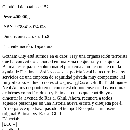
Cantidad de páginas:
152
Peso:
400000g
ISBN:
9788418974908
Dimensiones:
25.7 x 16.8
Encuadernación:
Tapa dura
Gotham City está sumida en el caos. Hay una organización terrorista
que ha convertido la ciudad en una zona de guerra. y ni siquiera
Batman es capaz de solucionar el problema aunque cuente con la
ayuda de Deadman. Así las cosas. la policía local ha recurrido a los
servicios de una empresa de seguridad privada muy competente. Al
fin y al cabo. el dueño no es otro que... ¿¡Ras al Ghul!? El dibujante
Neal Adams despuntó en el cómic estadounidense con las aventuras
de héroes como Deadman y Batman. en las que contribuyó a
cimentar la leyenda de Ras al Ghul. Ahora. recupera a todos
aquellos personajes en una historia nueva escrita y dibujada por él.
¡Y no parece que haya pasado el tiempo! Recopila la miniserie
original Batman vs. Ras al Ghul.
Editorial:
Cantidad