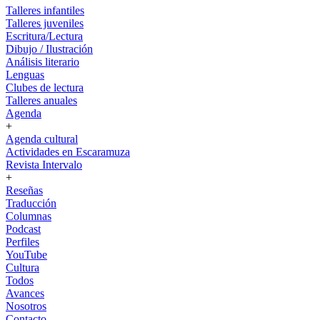
Talleres infantiles
Talleres juveniles
Escritura/Lectura
Dibujo / Ilustración
Análisis literario
Lenguas
Clubes de lectura
Talleres anuales
Agenda
+
Agenda cultural
Actividades en Escaramuza
Revista Intervalo
+
Reseñas
Traducción
Columnas
Podcast
Perfiles
YouTube
Cultura
Todos
Avances
Nosotros
Contacto