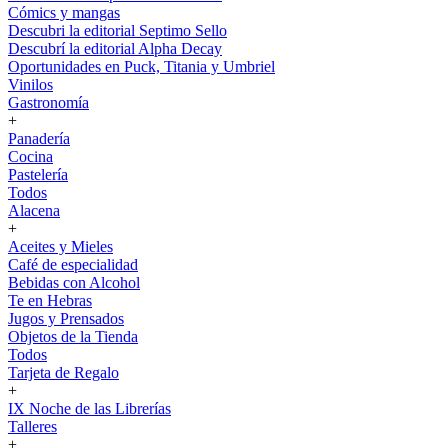
Cómics y mangas
Descubri la editorial Septimo Sello
Descubrí la editorial Alpha Decay
Oportunidades en Puck, Titania y Umbriel
Vinilos
Gastronomía
+
Panadería
Cocina
Pastelería
Todos
Alacena
+
Aceites y Mieles
Café de especialidad
Bebidas con Alcohol
Te en Hebras
Jugos y Prensados
Objetos de la Tienda
Todos
Tarjeta de Regalo
+
IX Noche de las Librerías
Talleres
+