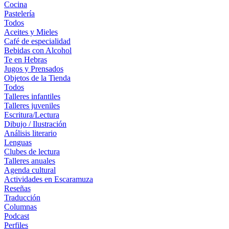
Cocina
Pastelería
Todos
Aceites y Mieles
Café de especialidad
Bebidas con Alcohol
Te en Hebras
Jugos y Prensados
Objetos de la Tienda
Todos
Talleres infantiles
Talleres juveniles
Escritura/Lectura
Dibujo / Ilustración
Análisis literario
Lenguas
Clubes de lectura
Talleres anuales
Agenda cultural
Actividades en Escaramuza
Reseñas
Traducción
Columnas
Podcast
Perfiles