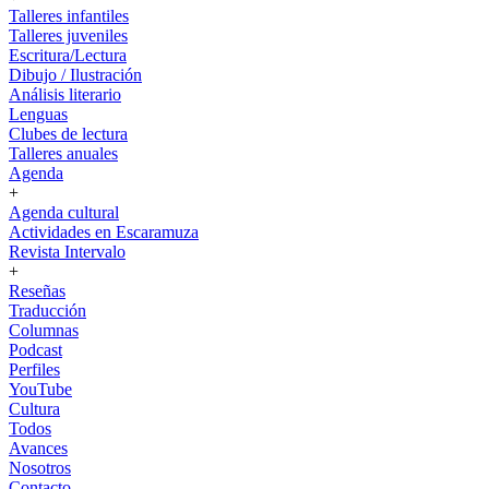
Talleres infantiles
Talleres juveniles
Escritura/Lectura
Dibujo / Ilustración
Análisis literario
Lenguas
Clubes de lectura
Talleres anuales
Agenda
+
Agenda cultural
Actividades en Escaramuza
Revista Intervalo
+
Reseñas
Traducción
Columnas
Podcast
Perfiles
YouTube
Cultura
Todos
Avances
Nosotros
Contacto