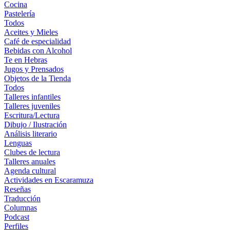
Cocina
Pastelería
Todos
Aceites y Mieles
Café de especialidad
Bebidas con Alcohol
Te en Hebras
Jugos y Prensados
Objetos de la Tienda
Todos
Talleres infantiles
Talleres juveniles
Escritura/Lectura
Dibujo / Ilustración
Análisis literario
Lenguas
Clubes de lectura
Talleres anuales
Agenda cultural
Actividades en Escaramuza
Reseñas
Traducción
Columnas
Podcast
Perfiles