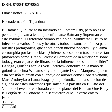
ISBN:
9788419279965
Dimensiones:
25.7 x 16.8
Encuadernación:
Tapa dura
El Batman Que Ríe se ha instalado en Gotham City, pero no es lo
peor a lo que van a tener que enfrentarse Batman y Superman en
este volumen. El retorcido villano venido del Multiverso Oscuro ha
infectado a varios héroes y heroínas, todos de suma confianza para
nuestros protagonista, que ahora tienen nuevos poderes... y el alma
corrompida por las tinieblas. ¿Quiénes se esconden tras nombres tan
pintorescos como Tirano Celeste o Portadora de la Muerte? Y sobre
todo, ¿serán capaces de librarse de la influencia de su temible líder?
La saga ¿Quiénes son los Seis Secretos? concluye de la mano del
guionista Joshua Williamson y el dibujante David Márquez, que en
esta ocasión cuentan con el apoyo de autores como Robert Venditti,
Marc Andreyko o Laura Braga para profundizar en la situación de
algunos de estos Infectados que saltan a la palestra en El Año del
Villano, el evento relacionado con los planes del Batman Que Ríe y
la Legión de la Condena que sacudieron el Multiverso entero.
Editorial:
Cantidad
-