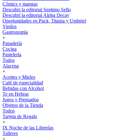
Cómics y mangas
Descubri la editorial Septimo Sello
Descubrí la editorial Alpha Decay
Oportunidades en Puck, Titania y Umbriel
Vinilos
Gastronomía
+
Panadería
Cocina
Pastelería
Todos
Alacena
+
Aceites y Mieles
Café de especialidad
Bebidas con Alcohol
Te en Hebras
Jugos y Prensados
Objetos de la Tienda
Todos
Tarjeta de Regalo
+
IX Noche de las Librerías
Talleres
+