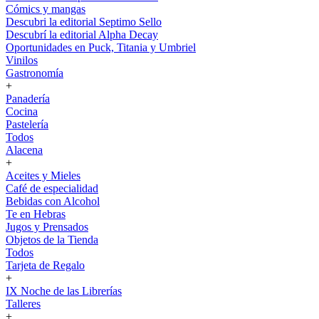
Cómics y mangas
Descubri la editorial Septimo Sello
Descubrí la editorial Alpha Decay
Oportunidades en Puck, Titania y Umbriel
Vinilos
Gastronomía
+
Panadería
Cocina
Pastelería
Todos
Alacena
+
Aceites y Mieles
Café de especialidad
Bebidas con Alcohol
Te en Hebras
Jugos y Prensados
Objetos de la Tienda
Todos
Tarjeta de Regalo
+
IX Noche de las Librerías
Talleres
+