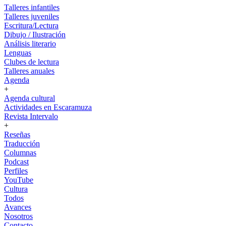
Talleres infantiles
Talleres juveniles
Escritura/Lectura
Dibujo / Ilustración
Análisis literario
Lenguas
Clubes de lectura
Talleres anuales
Agenda
+
Agenda cultural
Actividades en Escaramuza
Revista Intervalo
+
Reseñas
Traducción
Columnas
Podcast
Perfiles
YouTube
Cultura
Todos
Avances
Nosotros
Contacto