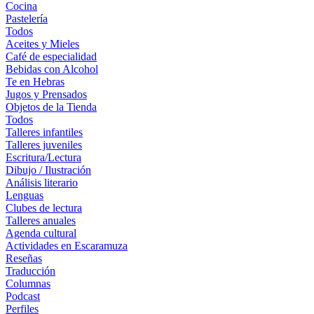
Cocina
Pastelería
Todos
Aceites y Mieles
Café de especialidad
Bebidas con Alcohol
Te en Hebras
Jugos y Prensados
Objetos de la Tienda
Todos
Talleres infantiles
Talleres juveniles
Escritura/Lectura
Dibujo / Ilustración
Análisis literario
Lenguas
Clubes de lectura
Talleres anuales
Agenda cultural
Actividades en Escaramuza
Reseñas
Traducción
Columnas
Podcast
Perfiles