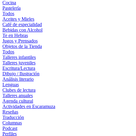
Cocina
Pastelería
Todos
Aceites y Mieles
Café de especialidad
Bebidas con Alcohol
Te en Hebras
Jugos y Prensados
Objetos de la Tienda
Todos
Talleres infantiles
Talleres juveniles
Escritura/Lectura
Dibujo / Ilustración
Análisis literario
Lenguas
Clubes de lectura
Talleres anuales
Agenda cultural
Actividades en Escaramuza
Reseñas
Traducción
Columnas
Podcast
Perfiles