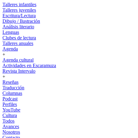
Talleres infantiles
Talleres juveniles
Escritura/Lectura
Dibujo / Ilustración
Análisis literario
Lenguas
Clubes de lectura
Talleres anuales
Agenda
+
Agenda cultural
Actividades en Escaramuza
Revista Intervalo
+
Reseñas
Traducción
Columnas
Podcast
Perfiles
YouTube
Cultura
Todos
Avances
Nosotros
Contacto