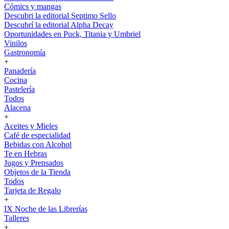
Cómics y mangas
Descubri la editorial Septimo Sello
Descubrí la editorial Alpha Decay
Oportunidades en Puck, Titania y Umbriel
Vinilos
Gastronomía
+
Panadería
Cocina
Pastelería
Todos
Alacena
+
Aceites y Mieles
Café de especialidad
Bebidas con Alcohol
Te en Hebras
Jugos y Prensados
Objetos de la Tienda
Todos
Tarjeta de Regalo
+
IX Noche de las Librerías
Talleres
+