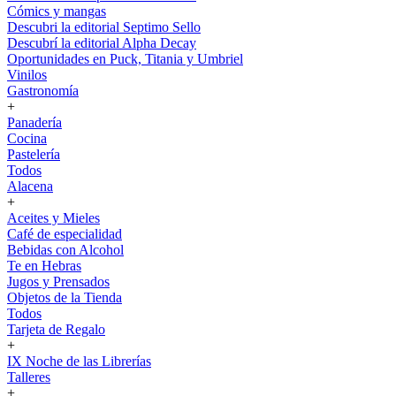
Cómics y mangas
Descubri la editorial Septimo Sello
Descubrí la editorial Alpha Decay
Oportunidades en Puck, Titania y Umbriel
Vinilos
Gastronomía
+
Panadería
Cocina
Pastelería
Todos
Alacena
+
Aceites y Mieles
Café de especialidad
Bebidas con Alcohol
Te en Hebras
Jugos y Prensados
Objetos de la Tienda
Todos
Tarjeta de Regalo
+
IX Noche de las Librerías
Talleres
+