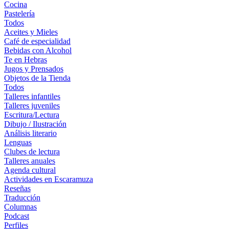
Cocina
Pastelería
Todos
Aceites y Mieles
Café de especialidad
Bebidas con Alcohol
Te en Hebras
Jugos y Prensados
Objetos de la Tienda
Todos
Talleres infantiles
Talleres juveniles
Escritura/Lectura
Dibujo / Ilustración
Análisis literario
Lenguas
Clubes de lectura
Talleres anuales
Agenda cultural
Actividades en Escaramuza
Reseñas
Traducción
Columnas
Podcast
Perfiles