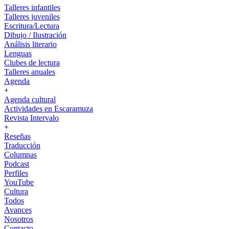
Talleres infantiles
Talleres juveniles
Escritura/Lectura
Dibujo / Ilustración
Análisis literario
Lenguas
Clubes de lectura
Talleres anuales
Agenda
+
Agenda cultural
Actividades en Escaramuza
Revista Intervalo
+
Reseñas
Traducción
Columnas
Podcast
Perfiles
YouTube
Cultura
Todos
Avances
Nosotros
Contacto