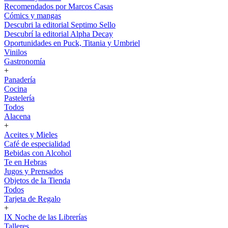
Recomendados por Marcos Casas
Cómics y mangas
Descubri la editorial Septimo Sello
Descubrí la editorial Alpha Decay
Oportunidades en Puck, Titania y Umbriel
Vinilos
Gastronomía
+
Panadería
Cocina
Pastelería
Todos
Alacena
+
Aceites y Mieles
Café de especialidad
Bebidas con Alcohol
Te en Hebras
Jugos y Prensados
Objetos de la Tienda
Todos
Tarjeta de Regalo
+
IX Noche de las Librerías
Talleres