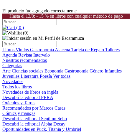
El producto fue agregado correctamente
Hasta el 13/8: - 15 % en libros con cualquier método de pago
(
0
)
(
0
)
Libros
Vinilos
Gastronomía
Alacena
Tarjeta de Regalo
Talleres
Agenda
Revista Intervalo
Nuestros recomendados
Categorías
Arte
Ciencias sociales
Economía
Gastronomía
Género
Infantiles
Juveniles
Literatura
Poesía
Ver todas
Novedades
Todos los libros
Novedades de libros en inglés
Descubrí la editorial FERA
Oráculos y Tarots
Recomendados por Marcos Casas
Cómics y mangas
Descubri la editorial Septimo Sello
Descubrí la editorial Alpha Decay
Oportunidades en Puck, Titania y Umbriel