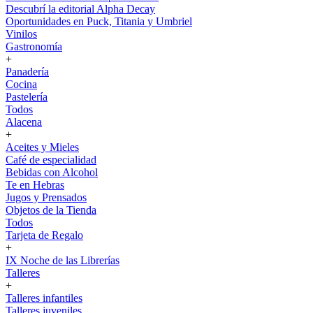
Descubrí la editorial Alpha Decay
Oportunidades en Puck, Titania y Umbriel
Vinilos
Gastronomía
+
Panadería
Cocina
Pastelería
Todos
Alacena
+
Aceites y Mieles
Café de especialidad
Bebidas con Alcohol
Te en Hebras
Jugos y Prensados
Objetos de la Tienda
Todos
Tarjeta de Regalo
+
IX Noche de las Librerías
Talleres
+
Talleres infantiles
Talleres juveniles