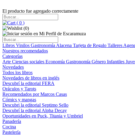
El producto fue agregado correctamente
(
0
)
(
0
)
Libros
Vinilos
Gastronomía
Alacena
Tarjeta de Regalo
Talleres
Agen
Nuestros recomendados
Categorías
Arte
Ciencias sociales
Economía
Gastronomía
Género
Infantiles
Juve
Novedades
Todos los libros
Novedades de libros en inglés
Descubrí la editorial FERA
Oráculos y Tarots
Recomendados por Marcos Casas
Cómics y mangas
Descubri la editorial Septimo Sello
Descubrí la editorial Alpha Decay
Oportunidades en Puck, Titania y Umbriel
Panadería
Cocina
Pastelería