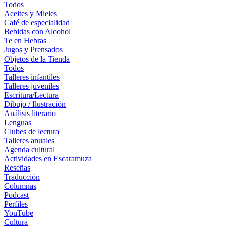
Todos
Aceites y Mieles
Café de especialidad
Bebidas con Alcohol
Te en Hebras
Jugos y Prensados
Objetos de la Tienda
Todos
Talleres infantiles
Talleres juveniles
Escritura/Lectura
Dibujo / Ilustración
Análisis literario
Lenguas
Clubes de lectura
Talleres anuales
Agenda cultural
Actividades en Escaramuza
Reseñas
Traducción
Columnas
Podcast
Perfiles
YouTube
Cultura