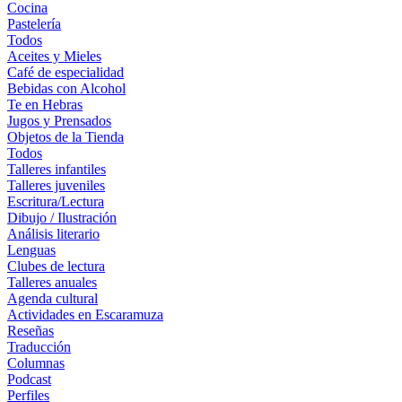
Cocina
Pastelería
Todos
Aceites y Mieles
Café de especialidad
Bebidas con Alcohol
Te en Hebras
Jugos y Prensados
Objetos de la Tienda
Todos
Talleres infantiles
Talleres juveniles
Escritura/Lectura
Dibujo / Ilustración
Análisis literario
Lenguas
Clubes de lectura
Talleres anuales
Agenda cultural
Actividades en Escaramuza
Reseñas
Traducción
Columnas
Podcast
Perfiles