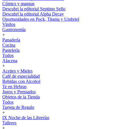
Cómics y mangas
Descubri la editorial Septimo Sello
Descubrí la editorial Alpha Decay
Oportunidades en Puck, Titania y Umbriel
Vinilos
Gastronomía
+
Panadería
Cocina
Pastelería
Todos
Alacena
+
Aceites y Mieles
Café de especialidad
Bebidas con Alcohol
Te en Hebras
Jugos y Prensados
Objetos de la Tienda
Todos
Tarjeta de Regalo
+
IX Noche de las Librerías
Talleres
+