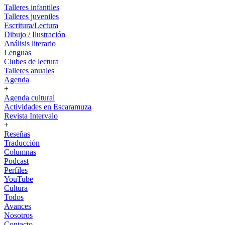
Talleres infantiles
Talleres juveniles
Escritura/Lectura
Dibujo / Ilustración
Análisis literario
Lenguas
Clubes de lectura
Talleres anuales
Agenda
+
Agenda cultural
Actividades en Escaramuza
Revista Intervalo
+
Reseñas
Traducción
Columnas
Podcast
Perfiles
YouTube
Cultura
Todos
Avances
Nosotros
Contacto