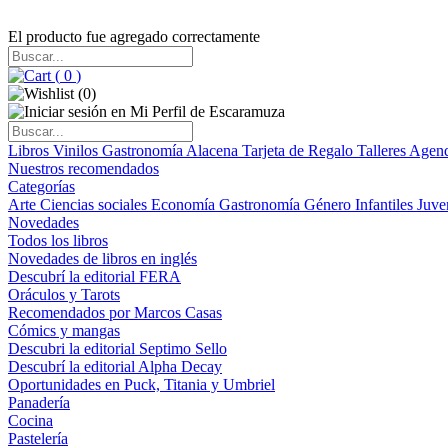
El producto fue agregado correctamente
(
0
)
(
0
)
Libros
Vinilos
Gastronomía
Alacena
Tarjeta de Regalo
Talleres
Agen
Nuestros recomendados
Categorías
Arte
Ciencias sociales
Economía
Gastronomía
Género
Infantiles
Juve
Novedades
Todos los libros
Novedades de libros en inglés
Descubrí la editorial FERA
Oráculos y Tarots
Recomendados por Marcos Casas
Cómics y mangas
Descubri la editorial Septimo Sello
Descubrí la editorial Alpha Decay
Oportunidades en Puck, Titania y Umbriel
Panadería
Cocina
Pastelería