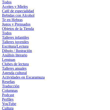
Todos
Aceites y Mieles
Café de especialidad
Bebidas con Alcohol
Te en Hebras
Jugos y Prensados
Objetos de la Tienda
Todos
Talleres infantiles
Talleres juveniles
Escritura/Lectura
Dibujo / Ilustración
Análisis literario
Lenguas
Clubes de lectura
Talleres anuales
Agenda cultural
Actividades en Escaramuza
Reseñas
Traducción
Columnas
Podcast
Perfiles
YouTube
Cultura