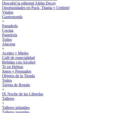
Descubrí la editorial Alpha Decay
Oportunidades en Puck, Titania y Umbriel
Vinilos
Gastronomía
+
Panadería
Cocina
Pastelería
Todos
Alacena
+
Aceites y Mieles
Café de especialidad
Bebidas con Alcohol
Te en Hebras
Jugos y Prensados
Objetos de la Tienda
Todos
Tarjeta de Regalo
+
IX Noche de las Librerías
Talleres
+
Talleres infantiles
Talleres juveniles