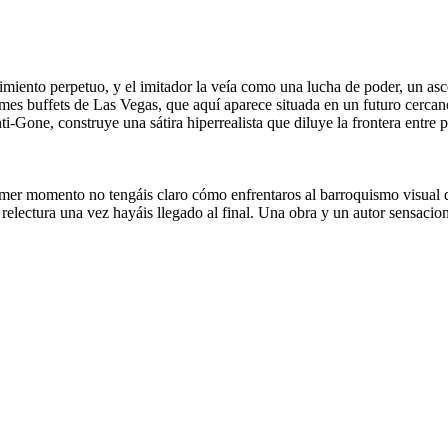
imiento perpetuo, y el imitador la veía como una lucha de poder, un as
mes buffets de Las Vegas, que aquí aparece situada en un futuro cercano,
one, construye una sátira hiperrealista que diluye la frontera entre pe
mer momento no tengáis claro cómo enfrentaros al barroquismo visual d
 a la relectura una vez hayáis llegado al final. Una obra y un autor s