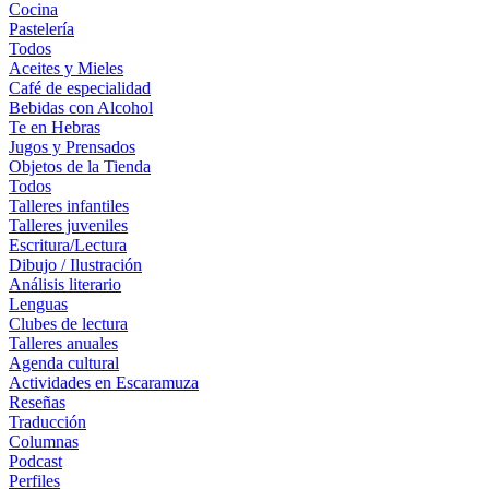
Cocina
Pastelería
Todos
Aceites y Mieles
Café de especialidad
Bebidas con Alcohol
Te en Hebras
Jugos y Prensados
Objetos de la Tienda
Todos
Talleres infantiles
Talleres juveniles
Escritura/Lectura
Dibujo / Ilustración
Análisis literario
Lenguas
Clubes de lectura
Talleres anuales
Agenda cultural
Actividades en Escaramuza
Reseñas
Traducción
Columnas
Podcast
Perfiles