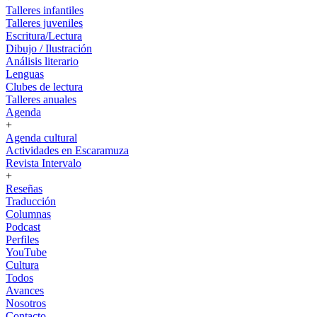
Talleres infantiles
Talleres juveniles
Escritura/Lectura
Dibujo / Ilustración
Análisis literario
Lenguas
Clubes de lectura
Talleres anuales
Agenda
+
Agenda cultural
Actividades en Escaramuza
Revista Intervalo
+
Reseñas
Traducción
Columnas
Podcast
Perfiles
YouTube
Cultura
Todos
Avances
Nosotros
Contacto