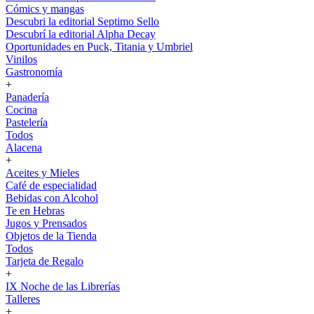
Cómics y mangas
Descubri la editorial Septimo Sello
Descubrí la editorial Alpha Decay
Oportunidades en Puck, Titania y Umbriel
Vinilos
Gastronomía
+
Panadería
Cocina
Pastelería
Todos
Alacena
+
Aceites y Mieles
Café de especialidad
Bebidas con Alcohol
Te en Hebras
Jugos y Prensados
Objetos de la Tienda
Todos
Tarjeta de Regalo
+
IX Noche de las Librerías
Talleres
+