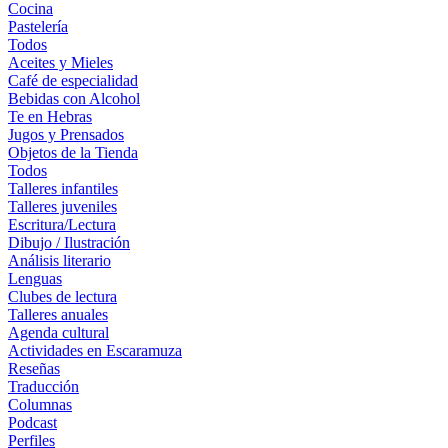
Cocina
Pastelería
Todos
Aceites y Mieles
Café de especialidad
Bebidas con Alcohol
Te en Hebras
Jugos y Prensados
Objetos de la Tienda
Todos
Talleres infantiles
Talleres juveniles
Escritura/Lectura
Dibujo / Ilustración
Análisis literario
Lenguas
Clubes de lectura
Talleres anuales
Agenda cultural
Actividades en Escaramuza
Reseñas
Traducción
Columnas
Podcast
Perfiles