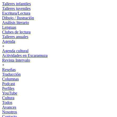
Talleres infantiles
Talleres juveniles
Escritura/Lectura
Dibujo / Ilustración
Análisis literario
Lenguas
Clubes de lectura
Talleres anuales
Agenda
+
Agenda cultural
Actividades en Escaramuza
Revista Intervalo
+
Reseñas
Traducción
Columnas
Podcast
Perfiles
YouTube
Cultura
Todos
Avances
Nosotros
Contacto