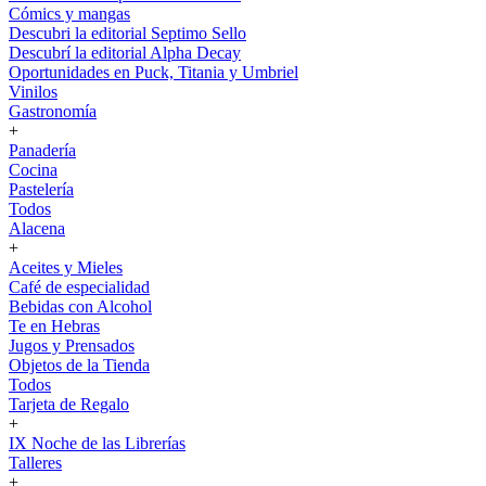
Cómics y mangas
Descubri la editorial Septimo Sello
Descubrí la editorial Alpha Decay
Oportunidades en Puck, Titania y Umbriel
Vinilos
Gastronomía
+
Panadería
Cocina
Pastelería
Todos
Alacena
+
Aceites y Mieles
Café de especialidad
Bebidas con Alcohol
Te en Hebras
Jugos y Prensados
Objetos de la Tienda
Todos
Tarjeta de Regalo
+
IX Noche de las Librerías
Talleres
+