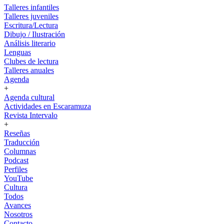
Talleres infantiles
Talleres juveniles
Escritura/Lectura
Dibujo / Ilustración
Análisis literario
Lenguas
Clubes de lectura
Talleres anuales
Agenda
+
Agenda cultural
Actividades en Escaramuza
Revista Intervalo
+
Reseñas
Traducción
Columnas
Podcast
Perfiles
YouTube
Cultura
Todos
Avances
Nosotros
Contacto