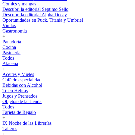
Cómics y mangas
Descubri la editorial Septimo Sello
Descubrí la editorial Alpha Decay
Oportunidades en Puck, Titania y Umbriel
Vinilos
Gastronomía
+
Panadería
Cocina
Pastelería
Todos
Alacena
+
Aceites y Mieles
Café de especialidad
Bebidas con Alcohol
Te en Hebras
Jugos y Prensados
Objetos de la Tienda
Todos
Tarjeta de Regalo
+
IX Noche de las Librerías
Talleres
+