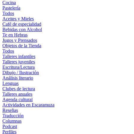
Cocina
Pastelería
Todos
Aceites y Mieles
Café de especialidad
Bebidas con Alcohol
Te en Hebras
Jugos y Prensados
Objetos de la Tienda
Todos
Talleres infantiles
Talleres juveniles
Escritura/Lectura
Dibujo / Ilustración
Análisis literario
Lenguas
Clubes de lectura
Talleres anuales
Agenda cultural
Actividades en Escaramuza
Reseñas
Traducción
Columnas
Podcast
Perfiles