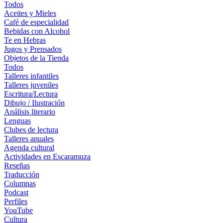
Todos
Aceites y Mieles
Café de especialidad
Bebidas con Alcohol
Te en Hebras
Jugos y Prensados
Objetos de la Tienda
Todos
Talleres infantiles
Talleres juveniles
Escritura/Lectura
Dibujo / Ilustración
Análisis literario
Lenguas
Clubes de lectura
Talleres anuales
Agenda cultural
Actividades en Escaramuza
Reseñas
Traducción
Columnas
Podcast
Perfiles
YouTube
Cultura