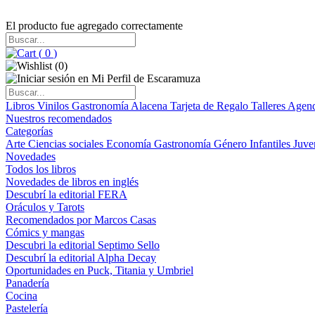
El producto fue agregado correctamente
(
0
)
(
0
)
Libros
Vinilos
Gastronomía
Alacena
Tarjeta de Regalo
Talleres
Agen
Nuestros recomendados
Categorías
Arte
Ciencias sociales
Economía
Gastronomía
Género
Infantiles
Juve
Novedades
Todos los libros
Novedades de libros en inglés
Descubrí la editorial FERA
Oráculos y Tarots
Recomendados por Marcos Casas
Cómics y mangas
Descubri la editorial Septimo Sello
Descubrí la editorial Alpha Decay
Oportunidades en Puck, Titania y Umbriel
Panadería
Cocina
Pastelería