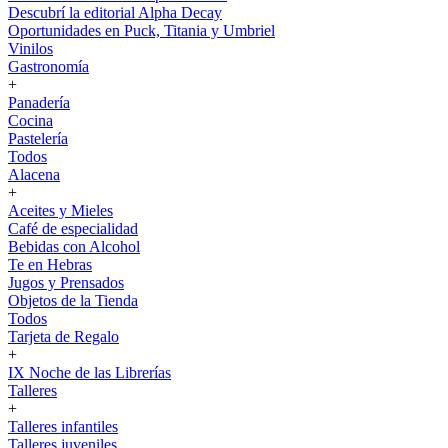
Descubrí la editorial Alpha Decay
Oportunidades en Puck, Titania y Umbriel
Vinilos
Gastronomía
+
Panadería
Cocina
Pastelería
Todos
Alacena
+
Aceites y Mieles
Café de especialidad
Bebidas con Alcohol
Te en Hebras
Jugos y Prensados
Objetos de la Tienda
Todos
Tarjeta de Regalo
+
IX Noche de las Librerías
Talleres
+
Talleres infantiles
Talleres juveniles