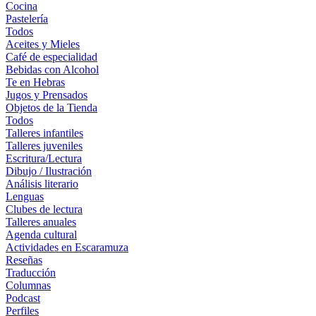
Cocina
Pastelería
Todos
Aceites y Mieles
Café de especialidad
Bebidas con Alcohol
Te en Hebras
Jugos y Prensados
Objetos de la Tienda
Todos
Talleres infantiles
Talleres juveniles
Escritura/Lectura
Dibujo / Ilustración
Análisis literario
Lenguas
Clubes de lectura
Talleres anuales
Agenda cultural
Actividades en Escaramuza
Reseñas
Traducción
Columnas
Podcast
Perfiles