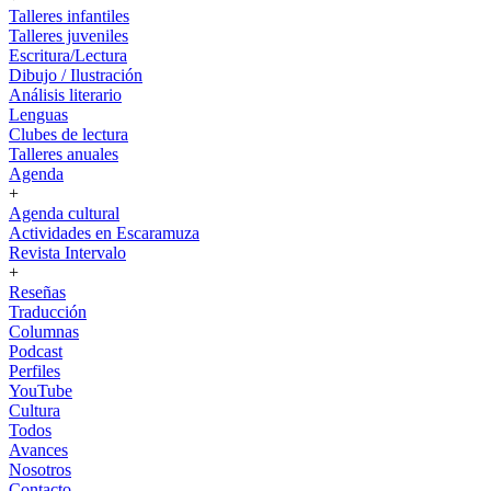
Talleres infantiles
Talleres juveniles
Escritura/Lectura
Dibujo / Ilustración
Análisis literario
Lenguas
Clubes de lectura
Talleres anuales
Agenda
+
Agenda cultural
Actividades en Escaramuza
Revista Intervalo
+
Reseñas
Traducción
Columnas
Podcast
Perfiles
YouTube
Cultura
Todos
Avances
Nosotros
Contacto