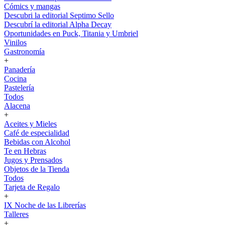
Cómics y mangas
Descubri la editorial Septimo Sello
Descubrí la editorial Alpha Decay
Oportunidades en Puck, Titania y Umbriel
Vinilos
Gastronomía
+
Panadería
Cocina
Pastelería
Todos
Alacena
+
Aceites y Mieles
Café de especialidad
Bebidas con Alcohol
Te en Hebras
Jugos y Prensados
Objetos de la Tienda
Todos
Tarjeta de Regalo
+
IX Noche de las Librerías
Talleres
+