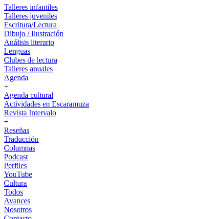
Talleres infantiles
Talleres juveniles
Escritura/Lectura
Dibujo / Ilustración
Análisis literario
Lenguas
Clubes de lectura
Talleres anuales
Agenda
+
Agenda cultural
Actividades en Escaramuza
Revista Intervalo
+
Reseñas
Traducción
Columnas
Podcast
Perfiles
YouTube
Cultura
Todos
Avances
Nosotros
Contacto