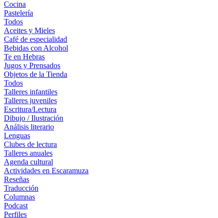
Cocina
Pastelería
Todos
Aceites y Mieles
Café de especialidad
Bebidas con Alcohol
Te en Hebras
Jugos y Prensados
Objetos de la Tienda
Todos
Talleres infantiles
Talleres juveniles
Escritura/Lectura
Dibujo / Ilustración
Análisis literario
Lenguas
Clubes de lectura
Talleres anuales
Agenda cultural
Actividades en Escaramuza
Reseñas
Traducción
Columnas
Podcast
Perfiles