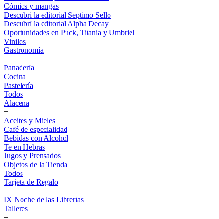
Cómics y mangas
Descubri la editorial Septimo Sello
Descubrí la editorial Alpha Decay
Oportunidades en Puck, Titania y Umbriel
Vinilos
Gastronomía
+
Panadería
Cocina
Pastelería
Todos
Alacena
+
Aceites y Mieles
Café de especialidad
Bebidas con Alcohol
Te en Hebras
Jugos y Prensados
Objetos de la Tienda
Todos
Tarjeta de Regalo
+
IX Noche de las Librerías
Talleres
+